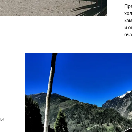
Пре
discovery
хол
кам
и о
оча
я
цы