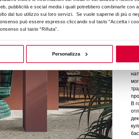
web, pubblicità e social media i quali potrebbero combinarle con a
Пли
lto dal tuo utilizzo sui loro servizi. Se vuole saperne di più o ne
кам
 consenso può essere espresso cliccando sul tasto “Accetta i coo
при
consenso sul tasto “Rifiuta".
на 
раз
вдо
Personalizza
атм
его
нат
мог
тра
про
В г
отл
дек
кул
бас