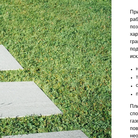
При
раб
поз
хар
гра
под
иск
Пли
спо
газ
пов
нео