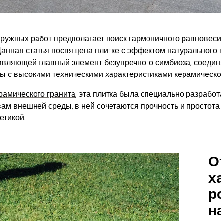
аружных работ
предполагает поиск гармоничного равновесия
Данная статья посвящена плитке с эффектом натурального
тавляющей главный элемент безупречного симбиоза, соеди
ды с высокими техническими характеристиками керамическо
рамического гранита
, эта плитка была специально разработ
ам внешней среды, в ней сочетаются прочность и простота 
етикой.
О
х
р
н