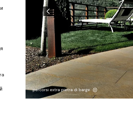
 и
ля
ra
й
percorsi extra pietra di barge