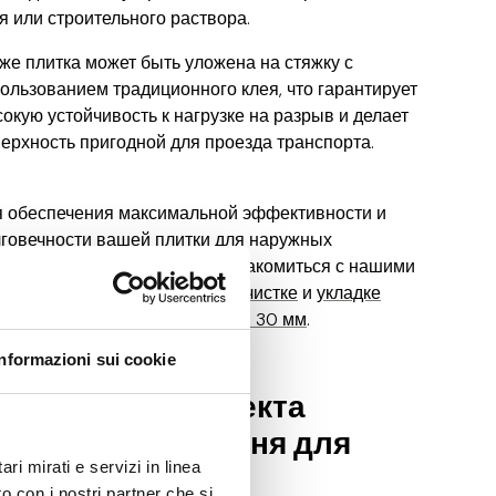
я или строительного раствора.
же плитка может быть уложена на стяжку с
ользованием традиционного клея, что гарантирует
окую устойчивость к нагрузке на разрыв и делает
ерхность пригодной для проезда транспорта.
 обеспечения максимальной эффективности и
говечности вашей плитки для наружных
странств предлагаем вам ознакомиться с нашими
дробными руководствами по
очистке
и
укладке
амогранита толщиной 20 мм и 30 мм
.
Informazioni sui cookie
чарование эффекта
атурального камня для
ri mirati e servizi in linea
аружных работ
o con i nostri partner che si