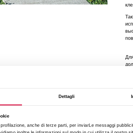
кле
Так
исп
выс
пов
Для
дол
про
по
кер
Dettagli
О
ookie
н
profilazione, anche di terze parti, per inviarLe messaggi pubblicita
н
diamo inoltre le informazioni sul modo in cui utilizza il nostro sit