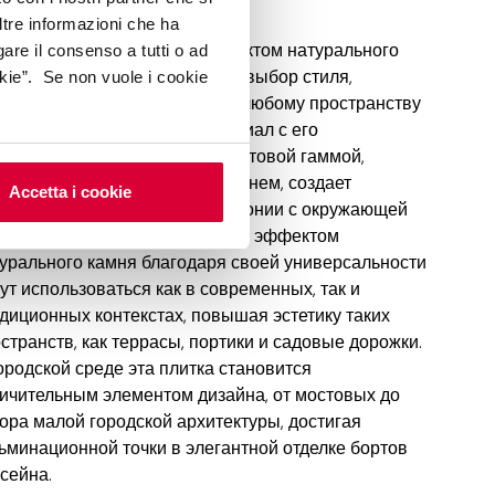
ltre informazioni che ha
тка из керамогранита с эффектом натурального
gare il consenso a tutti o ad
ня для наружных работ – это выбор стиля,
kie”. Se non vuole i cookie
дающего ценность и красоту любому пространству
открытом воздухе. Этот материал с его
нообразными оттенками и цветовой гаммой,
хновленной натуральным камнем, создает
Accetta i cookie
осферу аутентичности и гармонии с окружающей
 средой. Наружные мощения с эффектом
урального камня благодаря своей универсальности
ут использоваться как в современных, так и
диционных контекстах, повышая эстетику таких
странств, как террасы, портики и садовые дорожки.
ородской среде эта плитка становится
ичительным элементом дизайна, от мостовых до
ора малой городской архитектуры, достигая
ьминационной точки в элегантной отделке бортов
сейна.