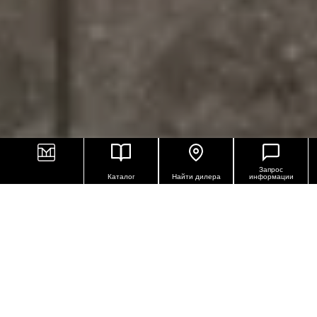
Запрос
Каталог
Найти дилера
информации
КЕРАМОГРАНИТ ДЛЯ НАРУЖНЫХ
РАБОТ СЕРИИ PERCORSI SMART
Естественность – вот основная характеристика
серии Percorsi Smart, предназначенной для
отделки внутренних полов и мощения из