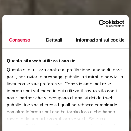
Consenso
Dettagli
Informazioni sui cookie
Questo sito web utilizza i cookie
Questo sito utilizza cookie di profilazione, anche di terze
parti, per inviarLe messaggi pubblicitari mirati e servizi in
linea con le sue preferenze. Condividiamo inoltre le
informazioni sul modo in cui utilizza il nostro sito con i
PERCORSI SMART
nostri partner che si occupano di analisi dei dati web,
pubblicità e social media i quali potrebbero combinarle
con altre informazioni che ha fornito loro o che hanno
raccolto dal tuo utilizzo sui loro servizi. Se vuole
saperne di più o negare il consenso a tutti o ad alcuni