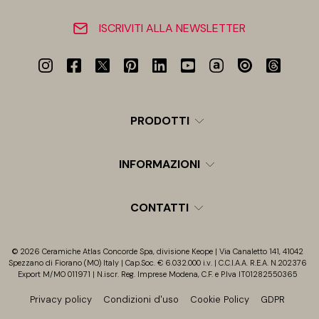
ISCRIVITI ALLA NEWSLETTER
PRODOTTI
INFORMAZIONI
CONTATTI
© 2026 Ceramiche Atlas Concorde Spa, divisione Keope | Via Canaletto 141, 41042
Spezzano di Fiorano (MO) Italy | Cap.Soc. € 6.032.000 i.v. | C.C.I.A.A. R.E.A. N.202376
Export M/MO 011971 | N.iscr. Reg. Imprese Modena, C.F. e P.Iva IT01282550365
Privacy policy
Condizioni d'uso
Cookie Policy
GDPR