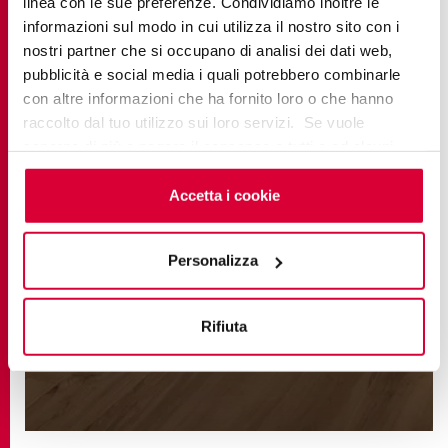
linea con le sue preferenze. Condividiamo inoltre le
informazioni sul modo in cui utilizza il nostro sito con i
nostri partner che si occupano di analisi dei dati web,
pubblicità e social media i quali potrebbero combinarle
con altre informazioni che ha fornito loro o che hanno
raccolto dal tuo utilizzo sui loro servizi. Se vuole
saperne di più o negare il consenso a tutti o ad alcuni
cookie
clicchi qui
. Il consenso può essere espresso
cliccando sul tasto “Accetta i cookie”. Se non vuole i
Accetta i cookie
cookie di profilazione può negare il consenso sul tasto
EVOKE
“Rifiuta".
Personalizza
Rifiuta
SCOPRI DI PIÙ