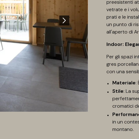
preesistenti a
vetrate e i vol
prati e le inst
un punto di ri
all'aperto di Ar
Indoor: Elega
Per gli spazi in
gres porcellan
con una sensib
Materiale
:
Stile
: La su
perfettament
district silver
cromatici de
Performan
in un conte
montano.