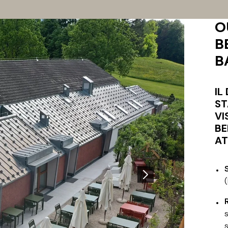
O
B
B
IL
ST
VI
BE
AT