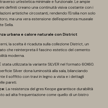
ttraverso un'estetica minimale e funzionale. Le ampie
umi definiti creano una continuità visiva costante con i
allazioni artistiche circostanti, rendendo l'Ersilia non solo
storo, ma una vera estensione dell'esperienza museale
te Sella.
nza urbana e calore naturale con District
terni, la scelta è ricaduta sulla collezione District, un
ato che reinterpreta il fascino estetico del cemento
ilità moderna.
 È stata utilizzata la variante SILVER nel formato 60X60.
perficie Silver dona luminosità alla sala, bilanciando
e il soffitto con travi in legno a vista e i dettagli
lle pareti.
ce
: La resistenza del gres Keope garantisce durabilità
sto ad alta frequentazione come quello di un bistro