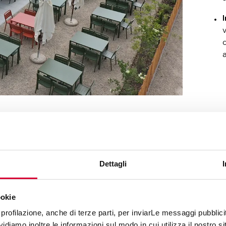
a
percorsi 
 SELLA E KEOPE: UN DIALOG
CREATIVITÀ E MATERIA
Dettagli
n Arte Sella Impresa Sociale testimonia l'impegno di Ceramich
e la natura convergono. Il parco di Arte Sella è un ecosistema 
ookie
esposte, ma nascono e mutano insieme al bosco. In questo con
 a pavimentare uno spazio, ma partecipano alla narrazione del 
profilazione, anche di terze parti, per inviarLe messaggi pubblicita
si Bagnolo e l'anima contemporanea di District Silver diventano
diamo inoltre le informazioni sul modo in cui utilizza il nostro sit