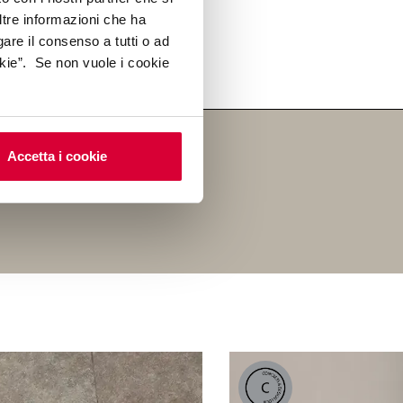
tro in un manifesto di
ltre informazioni che ha
gio alla bellezza
gare il consenso a tutti o ad
kie”. Se non vuole i cookie
Accetta i cookie
RICHIEDI INFORMAZIONI