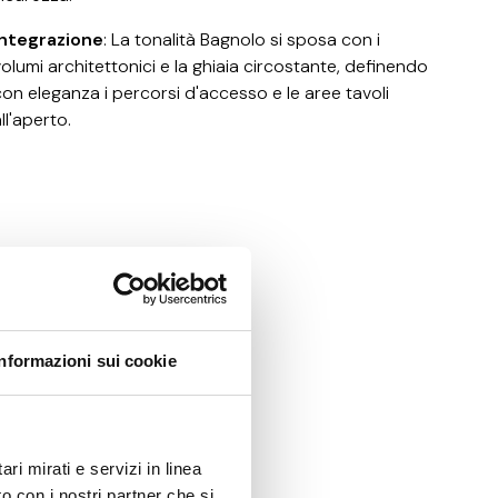
Integrazione
: La tonalità Bagnolo si sposa con i
volumi architettonici e la ghiaia circostante, definendo
con eleganza i percorsi d'accesso e le aree tavoli
ll'aperto
.
smart pietra di bagnolo
O TRA
Informazioni sui cookie
e Keope nel sostenere
unico dove le opere
testo, le superfici
luogo: la pietra
ri mirati e servizi in linea
 strumenti al servizio
o con i nostri partner che si