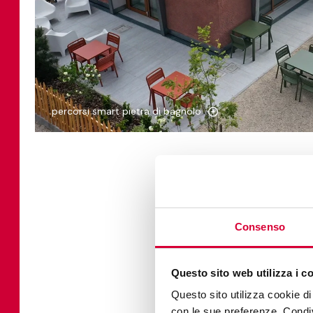
percorsi smart pietra di bagnolo
ARTE
Consenso
La collaborazione co
progetti dove l'arte 
Questo sito web utilizza i c
d'arte non sono solo 
Keope non si limitano
Questo sito utilizza cookie di 
tecnologica di Percor
con le sue preferenze. Condivi