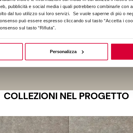
petta l'ambiente. Questa sinergia trasforma l'Ersilia Botanic Bis
web, pubblicità e social media i quali potrebbero combinarle con a
mica possa elevare l'esperienza del paesaggio, rendendo omag
lto dal tuo utilizzo sui loro servizi. Se vuole saperne di più o ne
go Valsugana.
 consenso può essere espresso cliccando sul tasto “Accetta i coo
consenso sul tasto “Rifiuta".
Personalizza
rmazioni su questo progetto
COLLEZIONI NEL PROGETTO