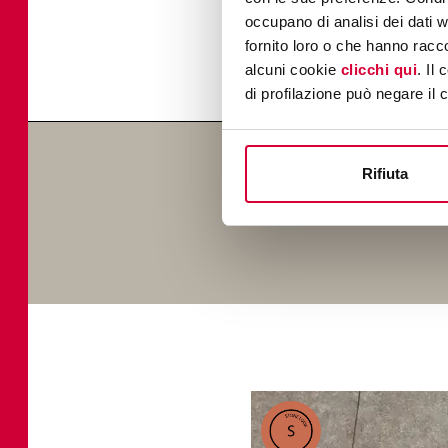
di un'estetica che ris
occupano di analisi dei dati 
come la materia cera
fornito loro o che hanno racco
incontaminata di Bor
alcuni cookie
clicchi qui
. Il
di profilazione può negare il 
Rifiuta
Ricevi più info