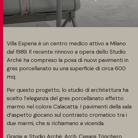
CONTATTI
MATCH APP
Villa Esperia è un centro medico attivo a Milano
dal 1989. Il recente rinnovo a opera dello Studio
Arché ha compreso la posa di nuovi pavimenti in
CERCA
gres porcellanato su una superficie di circa 600
mq.
Per questo progetto, lo studio di architettura ha
AREA RISERVATA
scelto l’eleganza del gres porcellanato effetto
marmo nel colore Calacatta. I pavimenti della sala
d’aspetto giocano sul contrasto cromatico tra i
due marmi, che si richiamano a vicenda.
Grazie a: Studio Archè, Arch. Cesare Trinchero