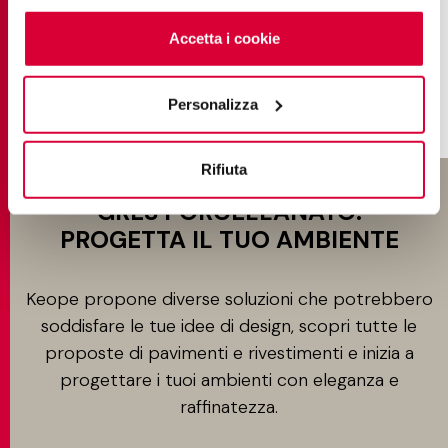
cookie
clicchi qui
. Il consenso può essere espresso
SCOPRI DI PIÙ
cliccando sul tasto “Accetta i cookie”. Se non vuole i
Accetta i cookie
cookie di profilazione può negare il consenso sul tasto
“Rifiuta".
Personalizza
Rifiuta
GRÈS PORCELLANATO:
PROGETTA IL TUO AMBIENTE
Keope propone diverse soluzioni che potrebbero
soddisfare le tue idee di design, scopri tutte le
proposte di pavimenti e rivestimenti e inizia a
progettare i tuoi ambienti con eleganza e
raffinatezza.