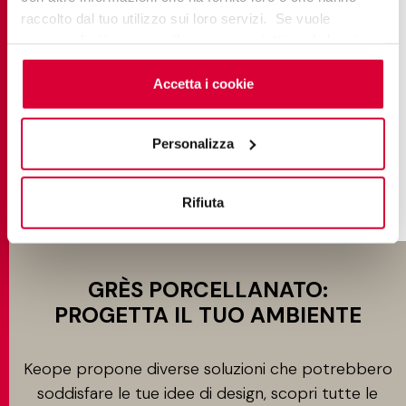
POINT | SMART
raccolto dal tuo utilizzo sui loro servizi. Se vuole
saperne di più o negare il consenso a tutti o ad alcuni
cookie
clicchi qui
. Il consenso può essere espresso
cliccando sul tasto “Accetta i cookie”. Se non vuole i
Accetta i cookie
cookie di profilazione può negare il consenso sul tasto
“Rifiuta".
SCOPRI DI PIÙ
Personalizza
Rifiuta
GRÈS PORCELLANATO:
PROGETTA IL TUO AMBIENTE
Keope propone diverse soluzioni che potrebbero
soddisfare le tue idee di design, scopri tutte le