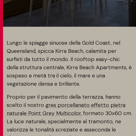
CONTATTI
MATCH APP
Lungo le spiagge sinuose della Gold Coast, nel
Queensland, spicca Kirra Beach, calamita per
surfisti da tutto il mondo. Il rooftop easy-chic
CERCA
della struttura centrale, Kirra Beach Apartments, è
sospeso a metà tra il cielo, il mare e una
vegetazione densa e brillante.
AREA RISERVATA
Proprio per il pavimento della terrazza, hanno
scelto il nostro
gres porcellanato effetto pietra
naturale Point Grey Multicolor
, formato 30x60 cm.
La luce naturale, specialmente al tramonto, ne
valorizza le tonalità screziate e asseconda le