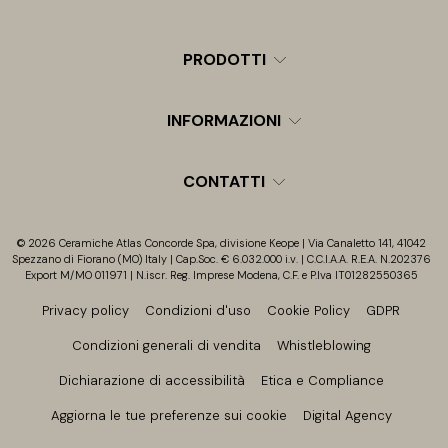
PRODOTTI
INFORMAZIONI
CONTATTI
© 2026 Ceramiche Atlas Concorde Spa, divisione Keope | Via Canaletto 141, 41042
Spezzano di Fiorano (MO) Italy | Cap.Soc. € 6.032.000 i.v. | C.C.I.A.A. R.E.A. N.202376
Export M/MO 011971 | N.iscr. Reg. Imprese Modena, C.F. e P.Iva IT01282550365
Privacy policy
Condizioni d'uso
Cookie Policy
GDPR
Condizioni generali di vendita
Whistleblowing
Dichiarazione di accessibilità
Etica e Compliance
Aggiorna le tue preferenze sui cookie
Digital Agency