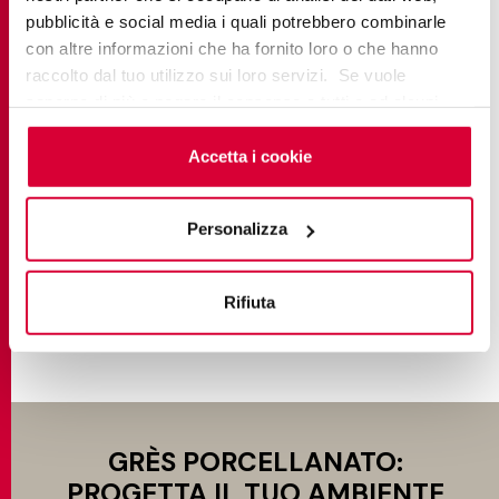
pubblicità e social media i quali potrebbero combinarle
con altre informazioni che ha fornito loro o che hanno
raccolto dal tuo utilizzo sui loro servizi. Se vuole
EVOKE
saperne di più o negare il consenso a tutti o ad alcuni
cookie
clicchi qui
. Il consenso può essere espresso
cliccando sul tasto “Accetta i cookie”. Se non vuole i
Accetta i cookie
cookie di profilazione può negare il consenso sul tasto
“Rifiuta".
Personalizza
SCOPRI DI PIÙ
Rifiuta
GRÈS PORCELLANATO:
PROGETTA IL TUO AMBIENTE