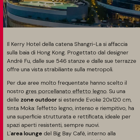
CONTATTI
MATCH APP
Il Kerry Hotel della catena Shangri-La si affaccia
sulla baia di Hong Kong. Progettato dal designer
André Fu, dalle sue 546 stanze e dalle sue terrazze
CERCA
offre una vista strabiliante sulla metropoli.
Per due aree molto frequentate hanno scelto il
nostro
AREA RISERVATA
gres porcellanato effetto legno
. Su una
delle
zone outdoor
si estende Evoke 20x120 cm,
tinta Moka: l'effetto legno, intenso e riempitivo, ha
una superficie strutturata e rettificata, ideale per
spazi aperti resistenti, sempre nuovi.
L'
area lounge
del Big Bay Cafè, interno alla