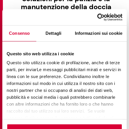
manutenzione della doccia
effetto pietra
L'eccezionale praticità del gres porcellanato
Consenso
Dettagli
Informazioni sui cookie
effetto pietra va ben oltre l’impatto visivo,
offrendo vantaggi in termini di manutenzione che
Questo sito web utilizza i cookie
lo rendono la scelta ideale per gli ambienti doccia.
A differenza delle superfici in pietra naturale, che
Questo sito utilizza cookie di profilazione, anche di terze
parti, per inviarLe messaggi pubblicitari mirati e servizi in
richiedono l’utilizzo di sigillanti specifici e frequenti
linea con le sue preferenze. Condividiamo inoltre le
interventi professionali, con una manutenzione
informazioni sul modo in cui utilizza il nostro sito con i
estremamente semplice le piastrelle in gres
nostri partner che si occupano di analisi dei dati web,
porcellanato mantengono il loro aspetto
pubblicità e social media i quali potrebbero combinarle
impeccabile. La superficie non porosa impedisce
con altre informazioni che ha fornito loro o che hanno
alle macchie di penetrare in profondità, mentre
raccolto dal tuo utilizzo sui loro servizi. Se vuole
l’elevata e intrinseca resistenza del materiale ai
saperne di più o negare il consenso a tutti o ad alcuni
prodotti chimici consente l’utilizzo dei comuni
cookie
clicchi qui
. Il consenso può essere espresso