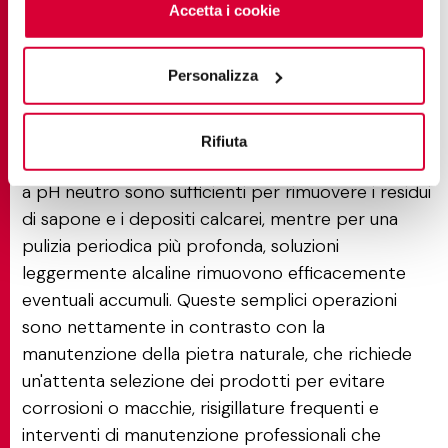
cliccando sul tasto “Accetta i cookie”. Se non vuole i
Accetta i cookie
detergenti domestici senza rischi di danni o
cookie di profilazione può negare il consenso sul tasto
scolorimenti.
“Rifiuta".
Personalizza
Pulire le piastrelle in gres porcellanato
diventa una
routine quotidiana che non richiede sforzo e
preserva l'investimento in un bagno di lusso. Per la
Rifiuta
manutenzione ordinaria, acqua tiepida e detergenti
a pH neutro sono sufficienti per rimuovere i residui
di sapone e i depositi calcarei, mentre per una
pulizia periodica più profonda, soluzioni
leggermente alcaline rimuovono efficacemente
eventuali accumuli. Queste semplici operazioni
sono nettamente in contrasto con la
manutenzione della pietra naturale, che richiede
un'attenta selezione dei prodotti per evitare
corrosioni o macchie, risigillature frequenti e
interventi di manutenzione professionali che