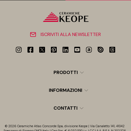
ISCRIVITI ALLA NEWSLETTER
PRODOTTI
INFORMAZIONI
CONTATTI
© 2026 Ceramiche Atlas Concorde Spa, divisione Keope | Via Canaletto 141, 41042
Spezzano di Fiorano (MO) Italy | Cap.Soc. € 6.032.000 i.v. | C.C.I.A.A. R.E.A. N.202376