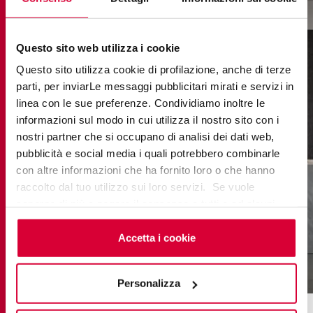
Questo sito web utilizza i cookie
Questo sito utilizza cookie di profilazione, anche di terze
parti, per inviarLe messaggi pubblicitari mirati e servizi in
linea con le sue preferenze. Condividiamo inoltre le
informazioni sul modo in cui utilizza il nostro sito con i
nostri partner che si occupano di analisi dei dati web,
pubblicità e social media i quali potrebbero combinarle
con altre informazioni che ha fornito loro o che hanno
raccolto dal tuo utilizzo sui loro servizi. Se vuole
saperne di più o negare il consenso a tutti o ad alcuni
cookie
clicchi qui
. Il consenso può essere espresso
cliccando sul tasto “Accetta i cookie”. Se non vuole i
Accetta i cookie
cookie di profilazione può negare il consenso sul tasto
“Rifiuta".
lavica anthracite
Personalizza