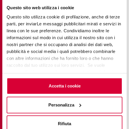
piedra
:
moda.
Questo sito web utilizza i cookie
Formatos
ausencia de juntas, mayor higiene y
Questo sito utilizza cookie di profilazione, anche di terze
grandes
:
un aspecto ultramoderno.
parti, per inviarLe messaggi pubblicitari mirati e servizi in
característica típica del gres
linea con le sue preferenze. Condividiamo inoltre le
Resistencia
:
informazioni sul modo in cui utilizza il nostro sito con i
porcelánico.
nostri partner che si occupano di analisi dei dati web,
naturales, cálidas, fáciles de
pubblicità e social media i quali potrebbero combinarle
Tonalidades
:
combinar, perfectas para un mini-
con altre informazioni che ha fornito loro o che hanno
spa.
raccolto dal tuo utilizzo sui loro servizi. Se vuole
saperne di più o negare il consenso a tutti o ad alcuni
cookie
clicchi qui
. Il consenso può essere espresso
Para un baño moderno, Trevi es una superficie
cliccando sul tasto “Accetta i cookie”. Se non vuole i
Accetta i cookie
sostenible y de alto rendimiento, pero sobre todo
cookie di profilazione può negare il consenso sul tasto
emocional, ya que es capaz de convertirse en el
“Rifiuta".
Personalizza
rasgo distintivo de un espacio. Con Trevi, el baño
adquiere un alma elegante pero innovadora,
garantizando a sus usuarios sensaciones táctiles y
Rifiuta