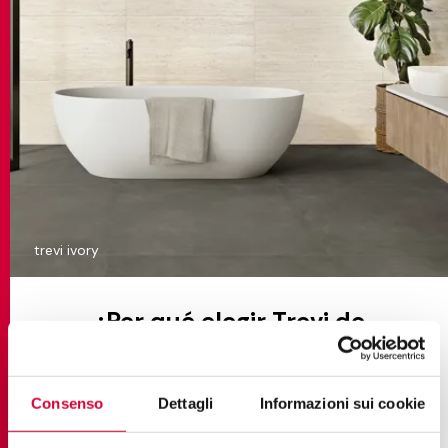
trevi ivory
¿Por qué elegir Trevi de
Ceramiche Keope para
reformar el baño?
Consenso
Dettagli
Informazioni sui cookie
Efecto
un estilo esencial que nunca pasa de