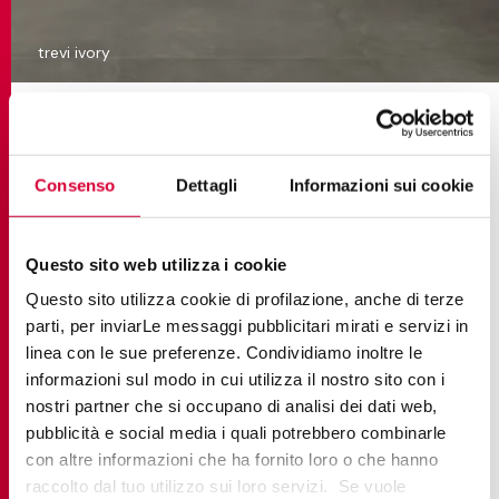
trevi ivory
Warum sollten Sie sich bei der
Badrenovierung für Trevi von
Consenso
Dettagli
Informazioni sui cookie
Ceramiche Keope
entscheiden?
Questo sito web utilizza i cookie
ein schlichter Stil, der nie
Questo sito utilizza cookie di profilazione, anche di terze
Steineffekt
:
langweilig wird.
parti, per inviarLe messaggi pubblicitari mirati e servizi in
linea con le sue preferenze. Condividiamo inoltre le
keine Fugen, mehr Hygiene
informazioni sul modo in cui utilizza il nostro sito con i
Großformate
:
und ein hypermoderner
nostri partner che si occupano di analisi dei dati web,
Look.
pubblicità e social media i quali potrebbero combinarle
ein typisches Merkmal von
con altre informazioni che ha fornito loro o che hanno
Widerstandsfähigkeit
:
Feinsteinzeug.
raccolto dal tuo utilizzo sui loro servizi. Se vuole