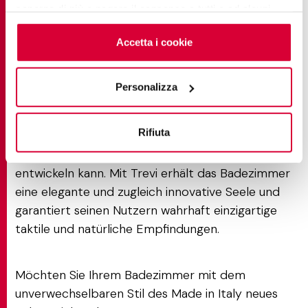
saperne di più o negare il consenso a tutti o ad alcuni
natürlich, warm, leicht zu
cookie
clicchi qui
. Il consenso può essere espresso
Farbtöne
:
kombinieren, ideal für ein
cliccando sul tasto “Accetta i cookie”. Se non vuole i
Accetta i cookie
Mini-Spa.
cookie di profilazione può negare il consenso sul tasto
“Rifiuta".
Personalizza
Für ein modernes Badezimmer ist Trevi eine
nachhaltige und leistungsstarke Oberfläche, vor
Rifiuta
allem aber eine emotionale, da sie sich zum
charakteristischen Merkmal eines Raumes
entwickeln kann. Mit Trevi erhält das Badezimmer
eine elegante und zugleich innovative Seele und
garantiert seinen Nutzern wahrhaft einzigartige
taktile und natürliche Empfindungen.
Möchten Sie Ihrem Badezimmer mit dem
unverwechselbaren Stil des Made in Italy neues