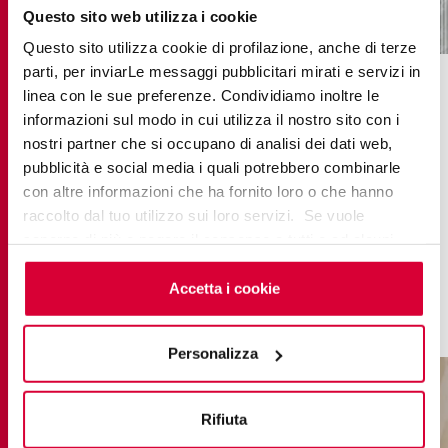
Questo sito web utilizza i cookie
versilia bardiglio silver
Questo sito utilizza cookie di profilazione, anche di terze
parti, per inviarLe messaggi pubblicitari mirati e servizi in
La
colección Grace
ofrece decoraciones de líneas
linea con le sue preferenze. Condividiamo inoltre le
informazioni sul modo in cui utilizza il nostro sito con i
suaves que se alternan con motivos geométricos.
nostri partner che si occupano di analisi dei dati web,
Se combinan a la perfección con la tríada de
pubblicità e social media i quali potrebbero combinarle
grises neutros, grises terrosos y tonos cálidos de
con altre informazioni che ha fornito loro o che hanno
la línea. La gama de decoraciones Grace
raccolto dal tuo utilizzo sui loro servizi. Se vuole
desprende el encanto de la piedra caliza de Saint-
saperne di più o negare il consenso a tutti o ad alcuni
Antoine-d'Auberoche. Es versátil, delicada y se
cookie
clicchi qui
. Il consenso può essere espresso
integra armoniosamente en diversos contextos y
cliccando sul tasto “Accetta i cookie”. Se non vuole i
Accetta i cookie
proyectos de diseño.
cookie di profilazione può negare il consenso sul tasto
“Rifiuta".
Personalizza
Rifiuta