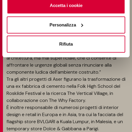
centrale della banca DNB a Oslo e del CBD di Hongqiao a
cliccando sul tasto “Accetta i cookie”. Se non vuole i
Accetta i cookie
Shanghai, entrambi esempi emblematici di architettura
cookie di profilazione può negare il consenso sul tasto
sostenibile caratterizzati da un processo costruttivo
“Rifiuta".
rapido ed efficiente.
Personalizza
“Per me, la qualità dei progetti MVRDV risiede nella
combinazione tra un’ambizione visionaria e un
pragmatismo radicale”, afferma.
Rifiuta
“Abbiamo un senso del divertimento, cosa rara in
architettura, ma mai superficiale, che ci consente di
affrontare le urgenze globali senza rinunciare alla
componente ludica dell’ambiente costruito.”
Tra gli altri progetti di Aser figurano la trasformazione di
una ex fabbrica di cemento nella Folk High School del
Roskilde Festival e la ricerca The Vertical Village, in
collaborazione con The Why Factory.
È inoltre responsabile di numerosi progetti di interior
design e retail in Europa e in Asia, tra cui la facciata del
flagship store BVLGARI a Kuala Lumpur, in Malesia, e un
temporary store Dolce & Gabbana a Parigi.