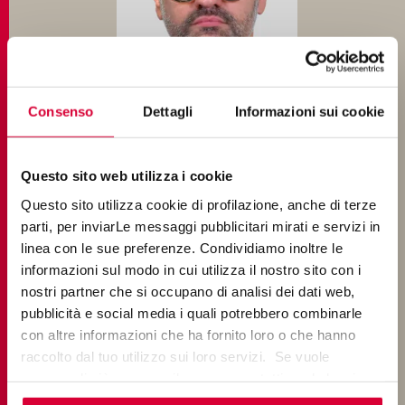
Consenso
Dettagli
Informazioni sui cookie
Aser Giménez-Ortega (Murcia, Spagna, 1979) è un
architetto spagnolo e direttore associato presso
Questo sito web utilizza i cookie
MVRDV. Ha studiato presso la TU Eindhoven nei Paesi
Questo sito utilizza cookie di profilazione, anche di terze
Bassi e all’Universidad Politécnica de Valencia in Spagna,
parti, per inviarLe messaggi pubblicitari mirati e servizi in
laureandosi con un Master in Architettura nel 2005.
linea con le sue preferenze. Condividiamo inoltre le
Prima di entrare in MVRDV, ha lavorato come architetto e
informazioni sul modo in cui utilizza il nostro sito con i
urban designer in Spagna, Brasile e Paesi Bassi. Aser è
nostri partner che si occupano di analisi dei dati web,
entrato in MVRDV nel 2007 e da allora ha guidato
pubblicità e social media i quali potrebbero combinarle
progetti di varie dimensioni e fasi, spaziando dai
con altre informazioni che ha fornito loro o che hanno
masterplan al design d’interni, dall’ideazione alla
raccolto dal tuo utilizzo sui loro servizi. Se vuole
realizzazione.
saperne di più o negare il consenso a tutti o ad alcuni
Ha seguito la progettazione e realizzazione della sede
cookie
clicchi qui
. Il consenso può essere espresso