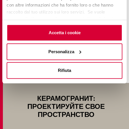
con altre informazioni che ha fornito loro o che hanno
raccolto dal tuo utilizzo sui loro servizi. Se vuole
ELEMENTS LUX
saperne di più o negare il consenso a tutti o ad alcuni
cookie
clicchi qui
. Il consenso può essere espresso
Classic Marble
cliccando sul tasto “Accetta i cookie”. Se non vuole i
Accetta i cookie
cookie di profilazione può negare il consenso sul tasto
“Rifiuta".
УЗНАТЬ БОЛЬШЕ
Personalizza
Rifiuta
КЕРАМОГРАНИТ:
ПРОЕКТИРУЙТЕ СВОЕ
ПРОСТРАНСТВО