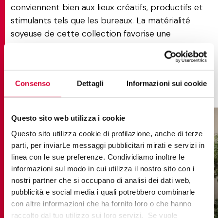
conviennent bien aux lieux créatifs, productifs et
stimulants tels que les bureaux. La matérialité
soyeuse de cette collection favorise une
expérience unique de confort et de détente,
contribuant au développement d'un
environnement caractérisé par une énergie à la
Consenso
Dettagli
Informazioni sui cookie
fois inspirante, relaxante et paisible.
Questo sito web utilizza i cookie
Questo sito utilizza cookie di profilazione, anche di terze
parti, per inviarLe messaggi pubblicitari mirati e servizi in
linea con le sue preferenze. Condividiamo inoltre le
informazioni sul modo in cui utilizza il nostro sito con i
nostri partner che si occupano di analisi dei dati web,
pubblicità e social media i quali potrebbero combinarle
con altre informazioni che ha fornito loro o che hanno
raccolto dal tuo utilizzo sui loro servizi. Se vuole