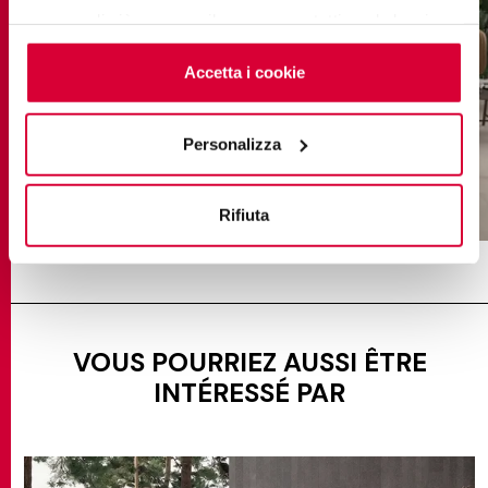
saperne di più o negare il consenso a tutti o ad alcuni
cookie
clicchi qui
. Il consenso può essere espresso
cliccando sul tasto “Accetta i cookie”. Se non vuole i
Accetta i cookie
cookie di profilazione può negare il consenso sul tasto
“Rifiuta".
Personalizza
geo silver
Rifiuta
VOUS POURRIEZ AUSSI ÊTRE
INTÉRESSÉ PAR