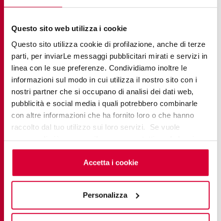
Questo sito web utilizza i cookie
Questo sito utilizza cookie di profilazione, anche di terze
parti, per inviarLe messaggi pubblicitari mirati e servizi in
linea con le sue preferenze. Condividiamo inoltre le
informazioni sul modo in cui utilizza il nostro sito con i
nostri partner che si occupano di analisi dei dati web,
pubblicità e social media i quali potrebbero combinarle
con altre informazioni che ha fornito loro o che hanno
raccolto dal tuo utilizzo sui loro servizi. Se vuole
saperne di più o negare il consenso a tutti o ad alcuni
cookie
clicchi qui
. Il consenso può essere espresso
cliccando sul tasto “Accetta i cookie”. Se non vuole i
Accetta i cookie
cookie di profilazione può negare il consenso sul tasto
“Rifiuta".
TENDANCES, SUGGESTIONS
Personalizza
Le guide ultime des finitions de surface du grès
cérame