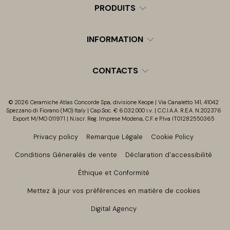
PRODUITS
INFORMATION
CONTACTS
© 2026 Ceramiche Atlas Concorde Spa, divisione Keope | Via Canaletto 141, 41042
Spezzano di Fiorano (MO) Italy | Cap.Soc. € 6.032.000 i.v. | C.C.I.A.A. R.E.A. N.202376
Export M/MO 011971 | N.iscr. Reg. Imprese Modena, C.F. e P.Iva IT01282550365
Privacy policy
Remarque Légale
Cookie Policy
Conditions Géneralés de vente
Déclaration d'accessibilité
Éthique et Conformité
Mettez à jour vos préférences en matière de cookies
Digital Agency