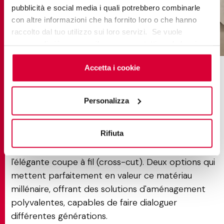
pubblicità e social media i quali potrebbero combinarle
con altre informazioni che ha fornito loro o che hanno
raccolto dal tuo utilizzo sui loro servizi. Se vuole
moov up - cream
saperne di più o negare il consenso a tutti o ad alcuni
cookie
clicchi qui
. Il consenso può essere espresso
cliccando sul tasto “Accetta i cookie”. Se non vuole i
Accetta i cookie
Trevi : l'effet travertin du
cookie di profilazione può negare il consenso sul tasto
design contemporain
“Rifiuta".
Personalizza
La collection Trevi
décline la pierre noble du
Rifiuta
même nom en deux interprétations distinctes : la
coupe classique à contre-fil (vein-cut) et
l'élégante coupe à fil (cross-cut). Deux options qui
mettent parfaitement en valeur ce matériau
millénaire, offrant des solutions d'aménagement
polyvalentes, capables de faire dialoguer
différentes générations.