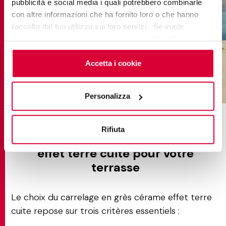
pubblicità e social media i quali potrebbero combinarle
con altre informazioni che ha fornito loro o che hanno
raccolto dal tuo utilizzo sui loro servizi. Se vuole
saperne di più o negare il consenso a tutti o ad alcuni
cookie
clicchi qui
. Il consenso può essere espresso
cliccando sul tasto “Accetta i cookie”. Se non vuole i
Accetta i cookie
cookie di profilazione può negare il consenso sul tasto
“Rifiuta".
cottomilano sabbia
Personalizza
Rifiuta
Comment choisir des dalles
effet terre cuite pour votre
terrasse
Le choix du carrelage en grès cérame effet terre
cuite repose sur trois critères essentiels :