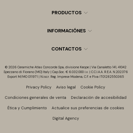
PRODUCTOS
INFORMACIÓNES
CONTACTOS
© 2026 Ceramiche Atlas Concorde Spa, divisione Keope | Via Canaletto 141, 41042
Spezzano di Fiorano (MO) Italy | Cap.Soc. € 6.032.000 i.v. | C.C.I.A.A. R.E.A. N.202376
Export M/MO 011971 | N.iscr. Reg. Imprese Modena, C.F. e P.Iva IT01282550365
Privacy Policy
Aviso legal
Cookie Policy
Condiciones generales de venta
Declaración de accesibilidad
Ética y Cumplimiento
Actualice sus preferencias de cookies
Digital Agency