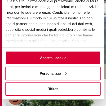
Questo sito utilizza cookie di profilazione, anche di terze
parti, per inviarLe messaggi pubblicitari mirati e servizi in
linea con le sue preferenze. Condividiamo inoltre le
informazioni sul modo in cui utilizza il nostro sito con i
nostri partner che si occupano di analisi dei dati web,
pubblicità e social media i quali potrebbero combinarle
con altre informazioni che ha fornito loro o che hanno
raccolto dal tuo utilizzo sui loro servizi. Se vuole
saperne di più o negare il consenso a tutti o ad alcuni
cookie
clicchi qui
. Il consenso può essere espresso
cliccando sul tasto “Accetta i cookie”. Se non vuole i
Accetta i cookie
cookie di profilazione può negare il consenso sul tasto
“Rifiuta".
Personalizza
COLLECTIONS DANS LE PROJET
Rifiuta