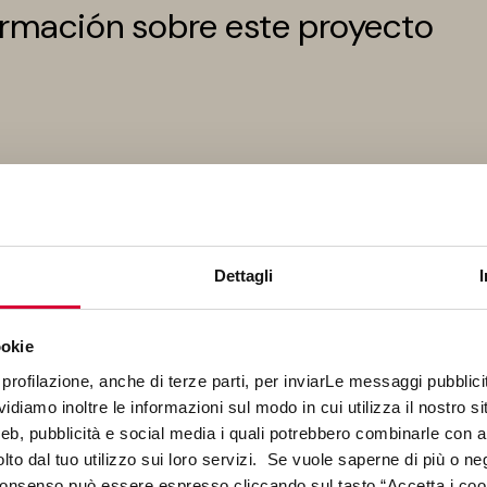
rmación sobre este proyecto
Dettagli
ookie
profilazione, anche di terze parti, per inviarLe messaggi pubblicita
diamo inoltre le informazioni sul modo in cui utilizza il nostro sit
web, pubblicità e social media i quali potrebbero combinarle con a
lto dal tuo utilizzo sui loro servizi. Se vuole saperne di più o ne
 consenso può essere espresso cliccando sul tasto “Accetta i coo