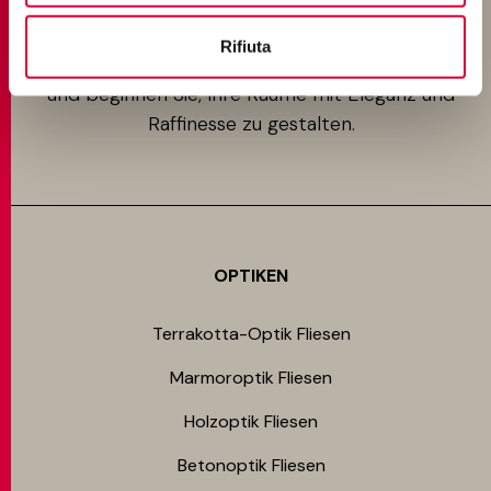
Keope bietet vielfältige Lösungen, die Ihre
Designideen erfüllen könnten. Entdecken Sie alle
Rifiuta
unsere Vorschläge für Boden- und Wandbeläge
und beginnen Sie, Ihre Räume mit Eleganz und
Raffinesse zu gestalten.
OPTIKEN
Terrakotta-Optik Fliesen
Marmoroptik Fliesen
Holzoptik Fliesen
Betonoptik Fliesen