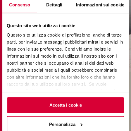
Consenso
Dettagli
Informazioni sui cookie
Questo sito web utilizza i cookie
Questo sito utilizza cookie di profilazione, anche di terze
parti, per inviarLe messaggi pubblicitari mirati e servizi in
linea con le sue preferenze. Condividiamo inoltre le
informazioni sul modo in cui utilizza il nostro sito con i
nostri partner che si occupano di analisi dei dati web,
brystone ivory
pubblicità e social media i quali potrebbero combinarle
con altre informazioni che ha fornito loro o che hanno
raccolto dal tuo utilizzo sui loro servizi. Se vuole
saperne di più o negare il consenso a tutti o ad alcuni
cookie
clicchi qui
. Il consenso può essere espresso
FEINSTEINZEUG: GESTALTEN SIE
cliccando sul tasto “Accetta i cookie”. Se non vuole i
Accetta i cookie
cookie di profilazione può negare il consenso sul tasto
IHR AMBIENTE
“Rifiuta".
Personalizza