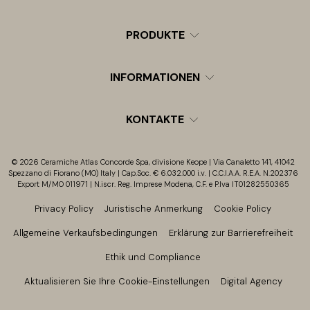
PRODUKTE
INFORMATIONEN
KONTAKTE
© 2026 Ceramiche Atlas Concorde Spa, divisione Keope | Via Canaletto 141, 41042
Spezzano di Fiorano (MO) Italy | Cap.Soc. € 6.032.000 i.v. | C.C.I.A.A. R.E.A. N.202376
Export M/MO 011971 | N.iscr. Reg. Imprese Modena, C.F. e P.Iva IT01282550365
Privacy Policy
Juristische Anmerkung
Cookie Policy
Allgemeine Verkaufsbedingungen
Erklärung zur Barrierefreiheit
Ethik und Compliance
Aktualisieren Sie Ihre Cookie-Einstellungen
Digital Agency