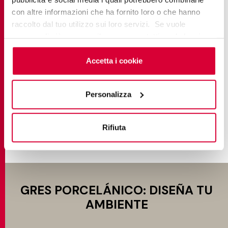
con altre informazioni che ha fornito loro o che hanno
raccolto dal tuo utilizzo sui loro servizi. Se vuole
saperne di più o negare il consenso a tutti o ad alcuni
LIMES
cookie
clicchi qui
. Il consenso può essere espresso
cliccando sul tasto “Accetta i cookie”. Se non vuole i
Accetta i cookie
Nature of Italy
cookie di profilazione può negare il consenso sul tasto
“Rifiuta".
Personalizza
ENCUENTRA MÁS
Rifiuta
GRES PORCELÁNICO: DISEÑA TU
AMBIENTE