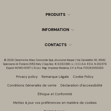
PRODUITS
INFORMATION
CONTACTS
© 2026 Ceramiche Atlas Concorde Spa, divisione Keope | Via Canaletto 141, 41042
Spezzano di Fiorano (MO) Italy | Cap.Soc. € 6.032.000 i.v. | C.C.I.A.A. R.E.A. N.202376
Export M/MO 011971 | N.iscr. Reg. Imprese Modena, C.F. e P.Iva IT01282550365
Privacy policy
Remarque Légale
Cookie Policy
Conditions Géneralés de vente
Déclaration d'accessibilité
Éthique et Conformité
Mettez à jour vos préférences en matière de cookies