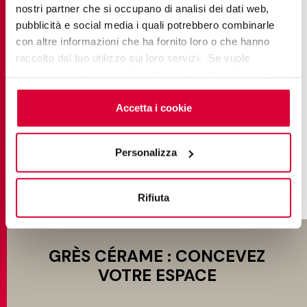
nostri partner che si occupano di analisi dei dati web,
pubblicità e social media i quali potrebbero combinarle
con altre informazioni che ha fornito loro o che hanno
raccolto dal tuo utilizzo sui loro servizi. Se vuole
LIMES
saperne di più o negare il consenso a tutti o ad alcuni
Nature of Italy
cookie
clicchi qui
. Il consenso può essere espresso
cliccando sul tasto “Accetta i cookie”. Se non vuole i
Accetta i cookie
cookie di profilazione può negare il consenso sul tasto
TROUVE PLUS
“Rifiuta".
Personalizza
Rifiuta
GRÈS CÉRAME : CONCEVEZ
VOTRE ESPACE