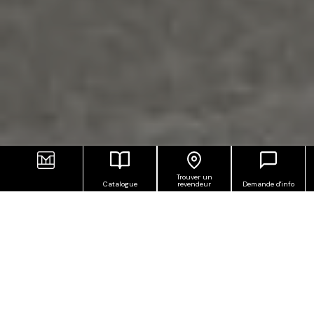
Trouver un
Catalogue
revendeur
Demande d'info
Limes, dans un agréable équilibre entre invention et
conservation, dépasse les frontières des lieux et
des tendances. En surface, le grain très fin du
porphyre et la matrice cristalline du quartz se font
compacts et distincts, tantôt chauds, tantôt froids.
L’effet pierre pour extérieur est une fois encore le