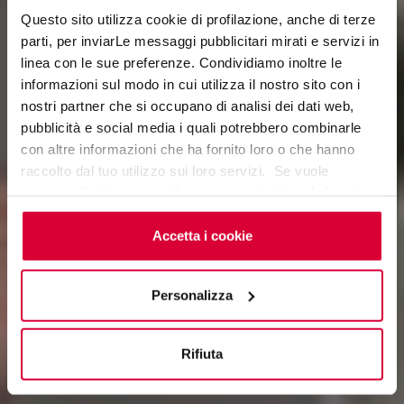
Questo sito utilizza cookie di profilazione, anche di terze
parti, per inviarLe messaggi pubblicitari mirati e servizi in
linea con le sue preferenze. Condividiamo inoltre le
LIMES
informazioni sul modo in cui utilizza il nostro sito con i
nostri partner che si occupano di analisi dei dati web,
Nature of Italy
pubblicità e social media i quali potrebbero combinarle
con altre informazioni che ha fornito loro o che hanno
raccolto dal tuo utilizzo sui loro servizi. Se vuole
saperne di più o negare il consenso a tutti o ad alcuni
cookie
clicchi qui
. Il consenso può essere espresso
cliccando sul tasto “Accetta i cookie”. Se non vuole i
Accetta i cookie
cookie di profilazione può negare il consenso sul tasto
“Rifiuta".
Personalizza
Rifiuta