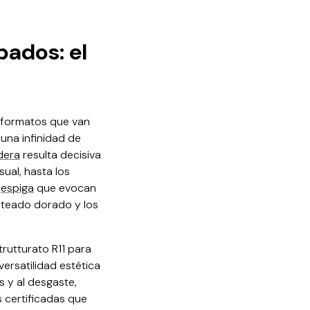
bados: el
e formatos que van
una infinidad de
dera
resulta decisiva
sual, hasta los
n
espiga
que evocan
veteado dorado y los
trutturato R11 para
rsatilidad estética
s y al desgaste,
s certificadas que