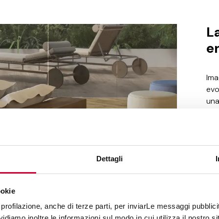
L
en
Ima
evo
una
mie
por
con
isl
Dettagli
sal
se 
dis
ookie
sus
los
profilazione, anche di terze parti, per inviarLe messaggi pubblicita
arq
diamo inoltre le informazioni sul modo in cui utilizza il nostro sit