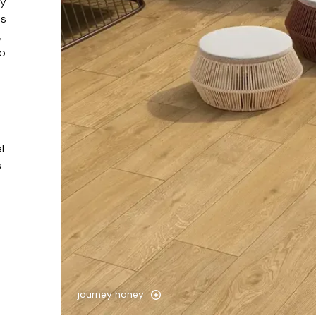
 y
as
,
jo
l
s
journey honey