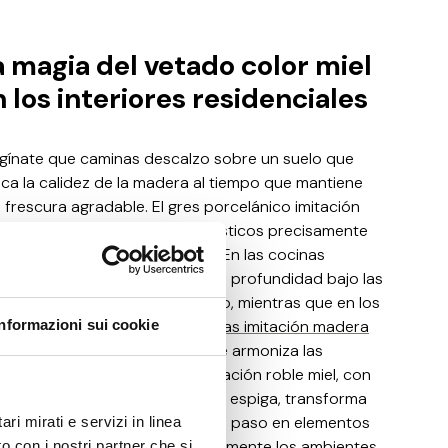
a magia del vetado color miel
 los interiores residenciales
gínate que caminas descalzo sobre un suelo que
ca la calidez de la madera al tiempo que mantiene
 frescura agradable. El gres porcelánico imitación
l conquista los espacios domésticos precisamente
 esta dualidad sensorial única. En las cocinas
temporáneas, el tono miel crea profundidad bajo las
as minimalistas de mármol blanco, mientras que en los
ones open-space estas
Informazioni sui cookie
baldosas imitación madera
transforman en el elemento que armoniza las
tintas áreas funcionales. La imitación roble miel, con
 vetas marcadas dispuestas en espiga, transforma
 pasillos de simples espacios de paso en elementos
ri mirati e servizi in linea
uitectónicos que amplían visualmente los ambientes.
o con i nostri partner che si