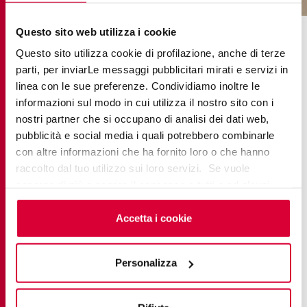
Questo sito web utilizza i cookie
Questo sito utilizza cookie di profilazione, anche di terze
Lavabos para espacios
parti, per inviarLe messaggi pubblicitari mirati e servizi in
comerciales: resistencia y
linea con le sue preferenze. Condividiamo inoltre le
diseño sin concesiones
informazioni sul modo in cui utilizza il nostro sito con i
nostri partner che si occupano di analisi dei dati web,
pubblicità e social media i quali potrebbero combinarle
En los entornos comerciales, los lavabos de gres
con altre informazioni che ha fornito loro o che hanno
porcelánico unen resistencia y diseño para
raccolto dal tuo utilizzo sui loro servizi. Se vuole
satisfacer las necesidades de los espacios
saperne di più o negare il consenso a tutti o ad alcuni
sometidos a un uso intenso. Las
baldosas para
cookie
clicchi qui
. Il consenso può essere espresso
espacios públicos
recubren naturalmente estos
cliccando sul tasto “Accetta i cookie”. Se non vuole i
Accetta i cookie
elementos, creando una continuidad visual y unas
cookie di profilazione può negare il consenso sul tasto
“Rifiuta".
prestaciones técnicas superiores. Las
Personalizza
configuraciones de lavabo doble optimizan la
circulación en espacios públicos; los lavabos