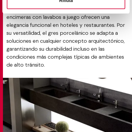
freestanding se convierten en elementos
Rifiuta
decorativos en centros de spa y wellness, y las
encimeras con lavabos a juego ofrecen una
elegancia funcional en hoteles y restaurantes. Por
su versatilidad, el gres porcelánico se adapta a
soluciones en cualquier concepto arquitectónico,
garantizando su durabilidad incluso en las
condiciones más complejas típicas de ambientes
de alto tránsito.