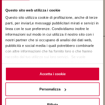
nuestras propuestas de pavimentos y
Questo sito web utilizza i cookie
revestimientos y comienza a diseñar tus espacios
Questo sito utilizza cookie di profilazione, anche di terze
con elegancia y sofisticación.
parti, per inviarLe messaggi pubblicitari mirati e servizi in
linea con le sue preferenze. Condividiamo inoltre le
informazioni sul modo in cui utilizza il nostro sito con i
nostri partner che si occupano di analisi dei dati web,
pubblicità e social media i quali potrebbero combinarle
ESTILOS
con altre informazioni che ha fornito loro o che hanno
raccolto dal tuo utilizzo sui loro servizi. Se vuole
saperne di più o negare il consenso a tutti o ad alcuni
Gres Porcelánico Imitación Terracota
cookie
clicchi qui
. Il consenso può essere espresso
Gres Porcelánico Imitación Mármol
cliccando sul tasto “Accetta i cookie”. Se non vuole i
Accetta i cookie
cookie di profilazione può negare il consenso sul tasto
Gres Porcelánico Imitación Madera
“Rifiuta".
Personalizza
Gres Porcelánico Imitación Cemento
Gres Porcelánico Imitación Piedra
Rifiuta