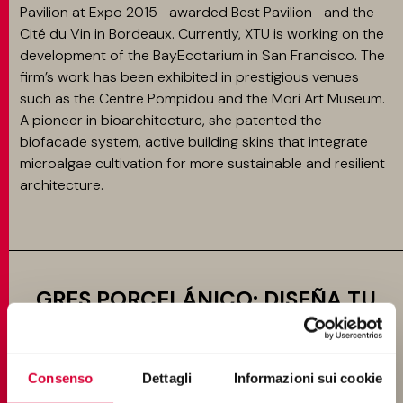
Pavilion at Expo 2015—awarded Best Pavilion—and the
Cité du Vin in Bordeaux. Currently, XTU is working on the
development of the BayEcotarium in San Francisco. The
firm’s work has been exhibited in prestigious venues
such as the Centre Pompidou and the Mori Art Museum.
A pioneer in bioarchitecture, she patented the
biofacade system, active building skins that integrate
microalgae cultivation for more sustainable and resilient
architecture.
GRES PORCELÁNICO: DISEÑA TU
AMBIENTE
Keope propone diversas soluciones que podrían
Consenso
Dettagli
Informazioni sui cookie
satisfacer tus ideas de diseño. Descubre todas