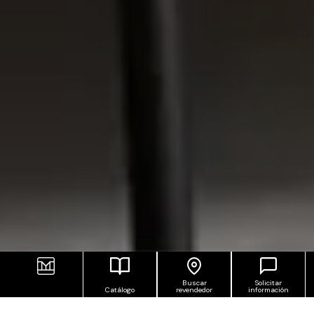
Buscar
Solicitar
Catálogo
revendedor
información
EL PODER DECORATIVO DEL GRES