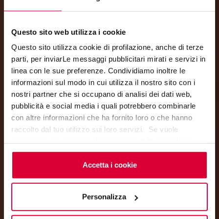
Questo sito web utilizza i cookie
Questo sito utilizza cookie di profilazione, anche di terze
parti, per inviarLe messaggi pubblicitari mirati e servizi in
linea con le sue preferenze. Condividiamo inoltre le
DOLMIX
informazioni sul modo in cui utilizza il nostro sito con i
nostri partner che si occupano di analisi dei dati web,
Timeless Trend
pubblicità e social media i quali potrebbero combinarle
con altre informazioni che ha fornito loro o che hanno
raccolto dal tuo utilizzo sui loro servizi. Se vuole
saperne di più o negare il consenso a tutti o ad alcuni
cookie
clicchi qui
. Il consenso può essere espresso
cliccando sul tasto “Accetta i cookie”. Se non vuole i
Accetta i cookie
cookie di profilazione può negare il consenso sul tasto
“Rifiuta".
Personalizza