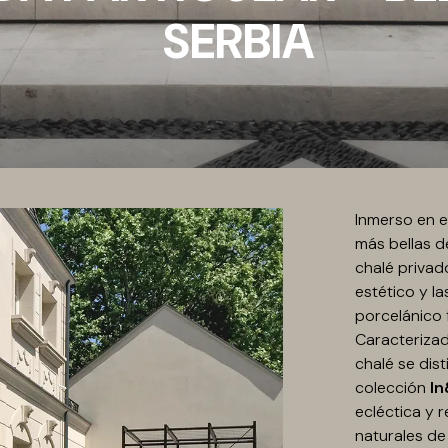
SERBIA
Inmerso en e
más bellas de
chalé privad
estético y l
porcelánico
Caracterizad
chalé se dist
colección
In
ecléctica y r
naturales de 