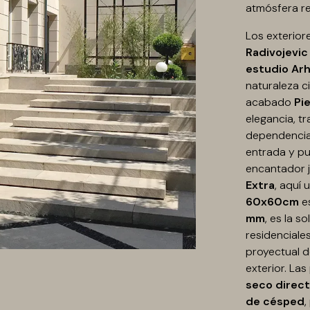
atmósfera re
Los exterior
Radivojevic 
estudio
Arh
naturaleza c
acabado
Pi
elegancia, t
dependencia
entrada y p
encantador j
Extra
, aquí 
60x60cm
e
mm
, es la s
residenciale
proyectual d
exterior. La
seco direct
de césped
,