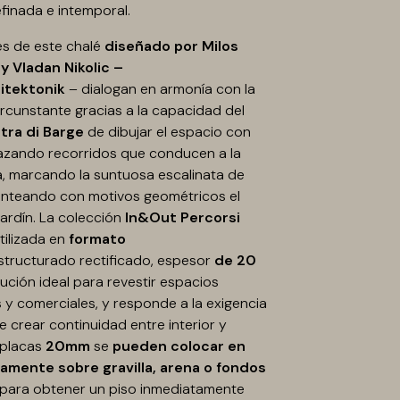
finada e intemporal.
es de este chalé
diseñado por Milos
y Vladan Nikolic –
itektonik
– dialogan en armonía con la
ircunstante gracias a la capacidad del
etra di Barge
de dibujar el espacio con
razando recorridos que conducen a la
, marcando la suntuosa escalinata de
unteando con motivos geométricos el
ardín. La colección
In&Out Percorsi
utilizada en
formato
structurado rectificado, espesor
de 20
olución ideal para revestir espacios
s y comerciales, y responde a la exigencia
e crear continuidad entre interior y
s placas
20mm
se
pueden colocar en
amente sobre gravilla, arena o fondos
 para obtener un piso inmediatamente