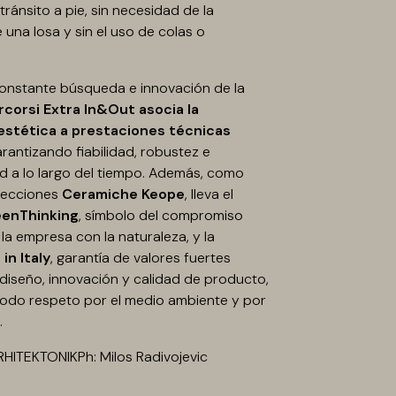
tránsito a pie, sin necesidad de la
 una losa y sin el uso de colas o
constante búsqueda e innovación de la
rcorsi Extra In&Out asocia la
estética a prestaciones técnicas
arantizando fiabilidad, robustez e
dad a lo largo del tiempo. Además, como
olecciones
Ceramiche Keope
, lleva el
enThinking
, símbolo del compromiso
la empresa con la naturaleza, y la
in Italy
, garantía de valores fuertes
 diseño, innovación y calidad de producto,
odo respeto por el medio ambiente y por
.
RHITEKTONIKPh: Milos Radivojevic