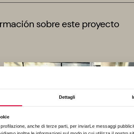
rmación sobre este proyecto
Dettagli
ookie
profilazione, anche di terze parti, per inviarLe messaggi pubblicita
diamo inoltre le informazioni sul modo in cui utilizza il nostro sit