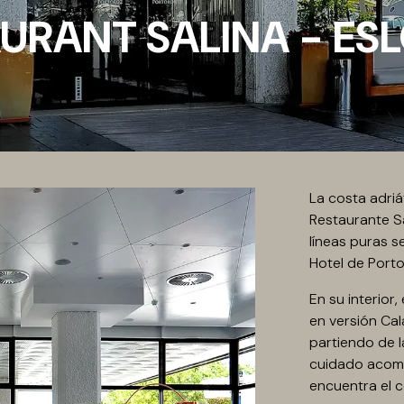
URANT SALINA - ES
La costa adriá
Restaurante Sa
líneas puras s
Hotel de Porto
En su interior
en versión Cal
partiendo de l
cuidado acomp
encuentra el c