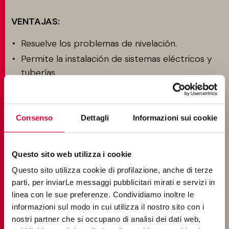
VENTAJAS:
Resuelve los problemas de nivelación.
Permite la instalación de sistemas eléctricos y
tuberías.
De fácil inspección.
Drenaje optimizado del agua.
Resistencia a la dilatación térmica.
Consenso
Dettagli
Informazioni sui cookie
Mejor aislamiento térmico y acústico.
No requiere el uso de adhesivos.
Questo sito web utilizza i cookie
Reducción de tiempos y costos de obra.
Questo sito utilizza cookie di profilazione, anche di terze
Material reutilizable y sustituible.
parti, per inviarLe messaggi pubblicitari mirati e servizi in
Reducción de la carga por ausencia de la base
linea con le sue preferenze. Condividiamo inoltre le
informazioni sul modo in cui utilizza il nostro sito con i
en capa de relleno.
nostri partner che si occupano di analisi dei dati web,