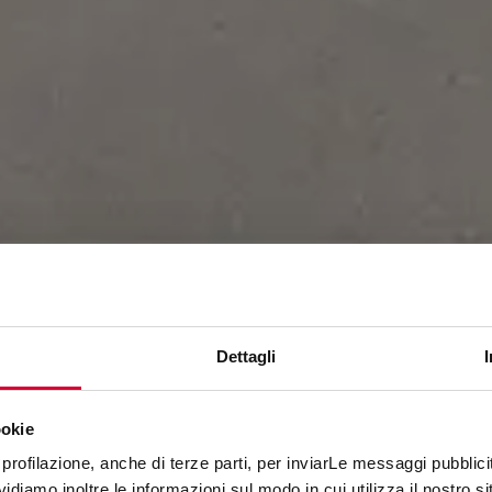
Dettagli
ookie
BRYSTONE
profilazione, anche di terze parti, per inviarLe messaggi pubblicita
diamo inoltre le informazioni sul modo in cui utilizza il nostro sit