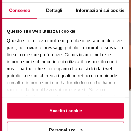
Consenso
Dettagli
Informazioni sui cookie
Questo sito web utilizza i cookie
Questo sito utilizza cookie di profilazione, anche di terze
parti, per inviarLe messaggi pubblicitari mirati e servizi in
linea con le sue preferenze. Condividiamo inoltre le
informazioni sul modo in cui utilizza il nostro sito con i
nostri partner che si occupano di analisi dei dati web,
pubblicità e social media i quali potrebbero combinarle
con altre informazioni che ha fornito loro o che hanno
raccolto dal tuo utilizzo sui loro servizi. Se vuole
saperne di più o negare il consenso a tutti o ad alcuni
Concevez votre façade avec
cookie
clicchi qui
. Il consenso può essere espresso
Match App.
cliccando sul tasto “Accetta i cookie”. Se non vuole i
Accetta i cookie
cookie di profilazione può negare il consenso sul tasto
“Rifiuta".
Le choix du revêtement idéal pour votre façade
Personalizza