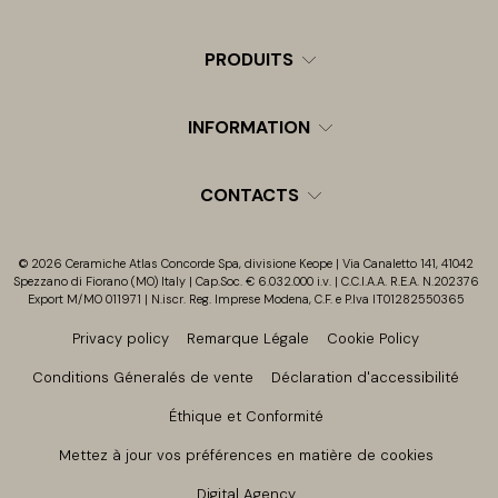
PRODUITS
INFORMATION
CONTACTS
© 2026 Ceramiche Atlas Concorde Spa, divisione Keope | Via Canaletto 141, 41042
Spezzano di Fiorano (MO) Italy | Cap.Soc. € 6.032.000 i.v. | C.C.I.A.A. R.E.A. N.202376
Export M/MO 011971 | N.iscr. Reg. Imprese Modena, C.F. e P.Iva IT01282550365
Privacy policy
Remarque Légale
Cookie Policy
Conditions Géneralés de vente
Déclaration d'accessibilité
Éthique et Conformité
Mettez à jour vos préférences en matière de cookies
Digital Agency