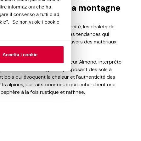
ols qui racontent la montagne
ltre informazioni che ha
gare il consenso a tutti o ad
kie”. Se non vuole i cookie
reints de tradition et de modernité, les chalets de
tagne se revêtent des nouvelles tendances qui
lent le langage de la nature à travers des matériaux
ovants.
Accetta i cookie
collection Journey
, dans la couleur Almond, interprète
istralement ce dialogue en proposant des sols à
et bois qui évoquent la chaleur et l'authenticité des
êts alpines, parfaits pour ceux qui recherchent une
osphère à la fois rustique et raffinée.