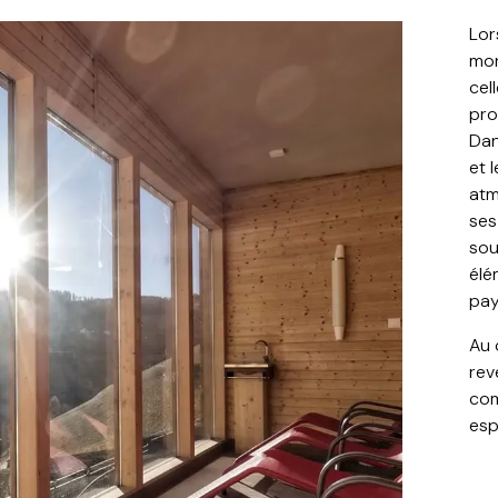
Lor
mon
cel
pro
Dan
et 
atm
ses
sou
élé
pay
Au 
rev
com
esp