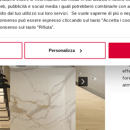
s
web, pubblicità e social media i quali potrebbero combinarle con a
lto dal tuo utilizzo sui loro servizi. Se vuole saperne di più o ne
 consenso può essere espresso cliccando sul tasto “Accetta i coo
Emp
consenso sul tasto “Rifiuta".
mon
par
inn
Personalizza
La
mag
eff
for
atm