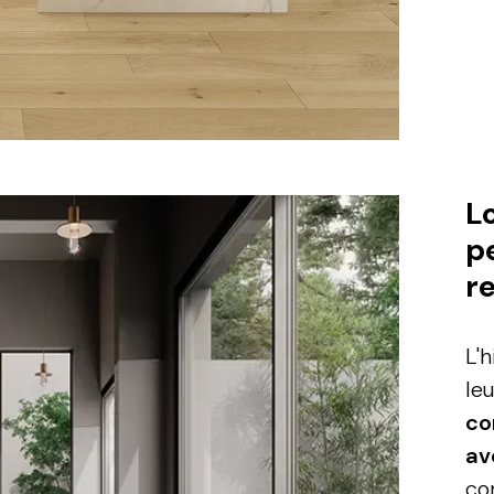
moov ivo
L
p
r
L'
le
co
av
co