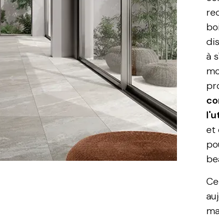
re
boi
dis
à 
mo
pr
co
l'
et
po
be
Ce
au
ma