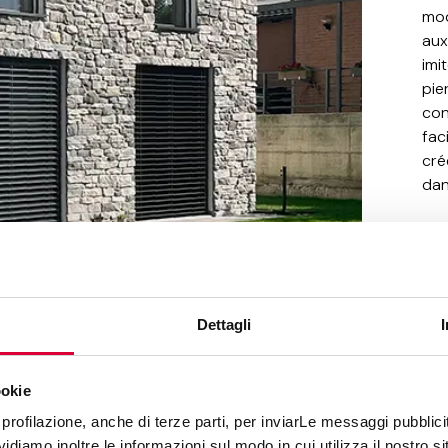
mod
aux
imi
pie
con
fac
cré
dan
Dettagli
ookie
profilazione, anche di terze parti, per inviarLe messaggi pubblicita
E
diamo inoltre le informazioni sul modo in cui utilizza il nostro sit