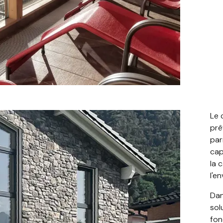
Le 
prê
parm
cap
la 
l'e
Dan
sol
fon