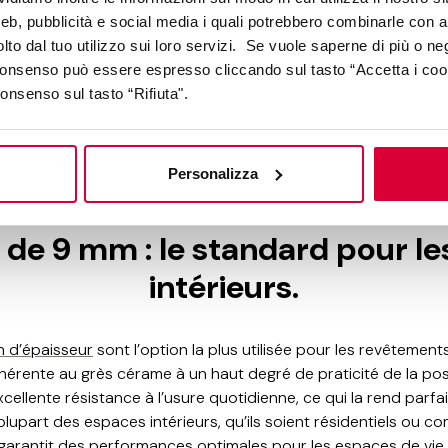
ts de rénovation et les applications où le poids des carreaux 
web, pubblicità e social media i quali potrebbero combinarle con a
 Ces
carreaux ultra-fins
sont idéaux dans les situations où il n’
lto dal tuo utilizzo sui loro servizi. Se vuole saperne di più o ne
ents de sol existants, car ils permettent une pose directement
 consenso può essere espresso cliccando sul tasto “Accetta i coo
tation significative de la hauteur. Il s’agit d’une épaisseur p
consenso sul tasto “Rifiuta".
revêtements muraux, où le poids limité réduit au minimum les
ifie les processus de pose, la rendant parfaite pour une applic
Personalizza
de 9 mm : le standard pour l
intérieurs.
 d’épaisseur
sont l’option la plus utilisée pour les revêtements 
 inhérente au grès cérame à un haut degré de praticité de la po
cellente résistance à l’usure quotidienne, ce qui la rend par
plupart des espaces intérieurs, qu’ils soient résidentiels ou c
garantit des performances optimales pour les espaces de vie,