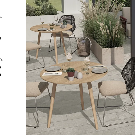
,
e
s
é.
à
à