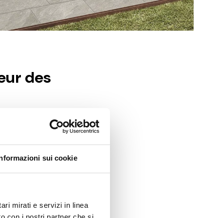
seur des
me, analysons à
cifiques.
Informazioni sui cookie
êtements.
ri mirati e servizi in linea
cérame, spécialement
o con i nostri partner che si