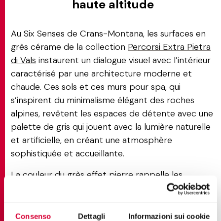
haute altitude
Au Six Senses de Crans-Montana, les surfaces en
grès cérame de la collection
Percorsi Extra Pietra
di Vals
instaurent un dialogue visuel avec l’intérieur
caractérisé par une architecture moderne et
chaude. Ces sols et ces murs pour spa, qui
s’inspirent du minimalisme élégant des roches
alpines, revêtent les espaces de détente avec une
palette de gris qui jouent avec la lumière naturelle
et artificielle, en créant une atmosphère
sophistiquée et accueillante.
La couleur du grès effet pierre rappelle les
quartzites typiques de ces montagnes.
L’association de ces carreaux, dans différents
formats pour les revêtements de la zone autour
Consenso
Dettagli
Informazioni sui cookie