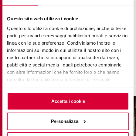
de la piscine et des murs, apporte du mouvement
aux surfaces.
Questo sito web utilizza i cookie
L’espace réservé au bien-être où se trouvent les
Questo sito utilizza cookie di profilazione, anche di terze
cabines de massage et la salle Alchemy consacrée
parti, per inviarLe messaggi pubblicitari mirati e servizi in
à l’aromathérapie sont caractérisés par
linea con le sue preferenze. Condividiamo inoltre le
l’association de l’effet pierre de Percorsi Extra
informazioni sul modo in cui utilizza il nostro sito con i
avec le bois naturel. Les veinures typiques de la
nostri partner che si occupano di analisi dei dati web,
pubblicità e social media i quali potrebbero combinarle
Pietra di Vals confèrent un aspect moderne et
con altre informazioni che ha fornito loro o che hanno
sophistiqué aux espaces, qui apparaissent chauds
raccolto dal tuo utilizzo sui loro servizi. Se vuole
et très accueillants.
saperne di più o negare il consenso a tutti o ad alcuni
cookie
clicchi qui
. Il consenso può essere espresso
cliccando sul tasto “Accetta i cookie”. Se non vuole i
Accetta i cookie
cookie di profilazione può negare il consenso sul tasto
“Rifiuta".
Personalizza