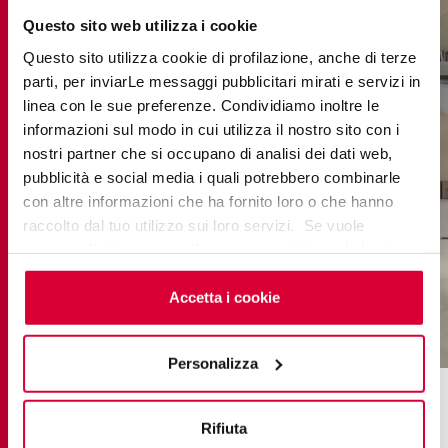
Questo sito web utilizza i cookie
Questo sito utilizza cookie di profilazione, anche di terze
parti, per inviarLe messaggi pubblicitari mirati e servizi in
linea con le sue preferenze. Condividiamo inoltre le
informazioni sul modo in cui utilizza il nostro sito con i
nostri partner che si occupano di analisi dei dati web,
pubblicità e social media i quali potrebbero combinarle
con altre informazioni che ha fornito loro o che hanno
raccolto dal tuo utilizzo sui loro servizi. Se vuole
saperne di più o negare il consenso a tutti o ad alcuni
cookie
clicchi qui
. Il consenso può essere espresso
cliccando sul tasto “Accetta i cookie”. Se non vuole i
Accetta i cookie
cookie di profilazione può negare il consenso sul tasto
moov up clay
“Rifiuta".
Personalizza
Grace : la matéricité
Rifiuta
accueillante de l’effet pierre