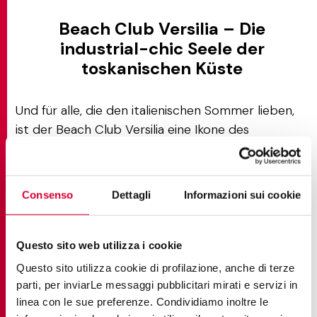
Beach Club Versilia – Die
industrial-chic Seele der
toskanischen Küste
Und für alle, die den italienischen Sommer lieben,
ist der Beach Club Versilia eine Ikone des
modernen Strandstils. Hier trifft Moov Moka
(Format 120x120 cm) aus
Feinsteinzeug in
Zementoptik
auf natürliche Materialien wie Holz
Consenso
Dettagli
Informazioni sui cookie
und Bambus und definiert eine körnige und doch
elegante Ästhetik, die perfekt für den Poolbereich,
das Solarium und die Strandbar ist.
Questo sito web utilizza i cookie
Questo sito utilizza cookie di profilazione, anche di terze
Die Farbe Moka – ein tiefes, gemütliches Braun –
parti, per inviarLe messaggi pubblicitari mirati e servizi in
verleiht Räumen Persönlichkeit, ohne aufdringlich
linea con le sue preferenze. Condividiamo inoltre le
zu sein, während die Haltbarkeit des Steinzeugs