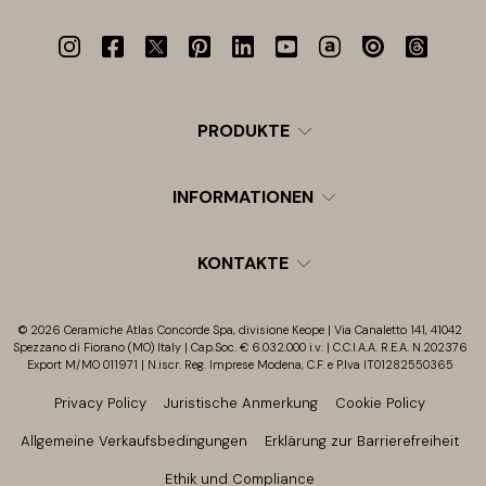
PRODUKTE
INFORMATIONEN
KONTAKTE
© 2026 Ceramiche Atlas Concorde Spa, divisione Keope | Via Canaletto 141, 41042
Spezzano di Fiorano (MO) Italy | Cap.Soc. € 6.032.000 i.v. | C.C.I.A.A. R.E.A. N.202376
Export M/MO 011971 | N.iscr. Reg. Imprese Modena, C.F. e P.Iva IT01282550365
Privacy Policy
Juristische Anmerkung
Cookie Policy
Allgemeine Verkaufsbedingungen
Erklärung zur Barrierefreiheit
Ethik und Compliance