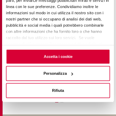
parti, per inviarLe messaggi pubblicitari mirati e servizi in
linea con le sue preferenze. Condividiamo inoltre le
informazioni sul modo in cui utilizza il nostro sito con i
nostri partner che si occupano di analisi dei dati web,
pubblicità e social media i quali potrebbero combinarle
con altre informazioni che ha fornito loro o che hanno
raccolto dal tuo utilizzo sui loro servizi. Se vuole
saperne di più o negare il consenso a tutti o ad alcuni
ELEMENTS LUX
cookie
clicchi qui
. Il consenso può essere espresso
cliccando sul tasto “Accetta i cookie”. Se non vuole i
Accetta i cookie
Classic Marble
cookie di profilazione può negare il consenso sul tasto
“Rifiuta".
Personalizza
TROUVE PLUS
Rifiuta