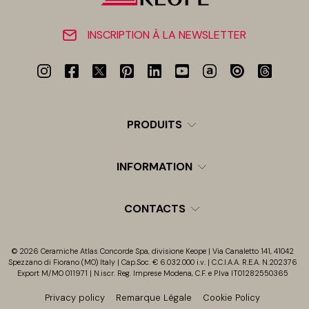
INSCRIPTION À LA NEWSLETTER
PRODUITS
INFORMATION
CONTACTS
© 2026 Ceramiche Atlas Concorde Spa, divisione Keope | Via Canaletto 141, 41042
Spezzano di Fiorano (MO) Italy | Cap.Soc. € 6.032.000 i.v. | C.C.I.A.A. R.E.A. N.202376
Export M/MO 011971 | N.iscr. Reg. Imprese Modena, C.F. e P.Iva IT01282550365
Privacy policy
Remarque Légale
Cookie Policy