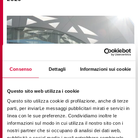
Consenso
Dettagli
Informazioni sui cookie
Questo sito web utilizza i cookie
Questo sito utilizza cookie di profilazione, anche di terze
parti, per inviarLe messaggi pubblicitari mirati e servizi in
linea con le sue preferenze. Condividiamo inoltre le
NOUVELLES ET EVÈNEMENTS
informazioni sul modo in cui utilizza il nostro sito con i
Keope au salon Coverings 2026 : l'évolution des
nostri partner che si occupano di analisi dei dati web,
revêtements pour le marché nord-américain
pubblicità e social media i quali potrebbero combinarle