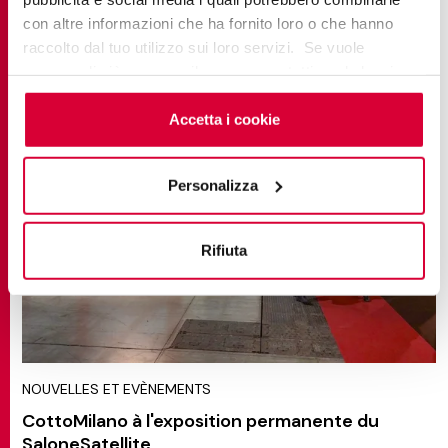
con altre informazioni che ha fornito loro o che hanno
raccolto dal tuo utilizzo sui loro servizi. Se vuole
saperne di più o negare il consenso a tutti o ad alcuni
cookie
clicchi qui
. Il consenso può essere espresso
cliccando sul tasto “Accetta i cookie”. Se non vuole i
Accetta i cookie
cookie di profilazione può negare il consenso sul tasto
“Rifiuta".
Personalizza
Rifiuta
NOUVELLES ET EVÈNEMENTS
CottoMilano à l'exposition permanente du
SaloneSatellite