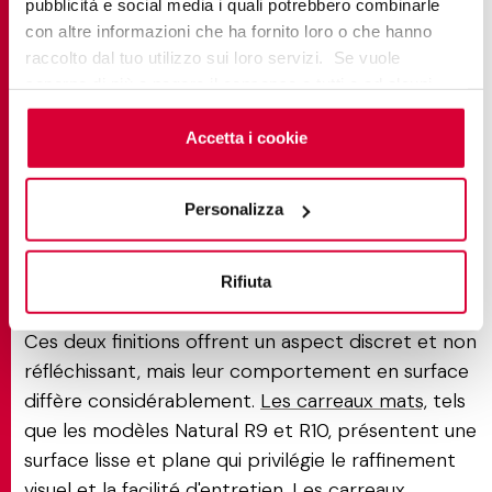
pubblicità e social media i quali potrebbero combinarle
les performances de chaque option par rapport
con altre informazioni che ha fornito loro o che hanno
aux autres. Les finitions structurées occupent une
raccolto dal tuo utilizzo sui loro servizi. Se vuole
place particulière dans le spectre, et les comparer
saperne di più o negare il consenso a tutti o ad alcuni
directement permet de déterminer plus
cookie
clicchi qui
. Il consenso può essere espresso
cliccando sul tasto “Accetta i cookie”. Se non vuole i
Accetta i cookie
clairement quand elles constituent le choix le plus
cookie di profilazione può negare il consenso sul tasto
approprié.
“Rifiuta".
Personalizza
Structuré vs mat : adhérence
vs confort
Rifiuta
Ces deux finitions offrent un aspect discret et non
réfléchissant, mais leur comportement en surface
diffère considérablement.
Les carreaux mats,
tels
que les modèles Natural R9 et R10, présentent une
surface lisse et plane qui privilégie le raffinement
visuel et la facilité d'entretien. Les carreaux