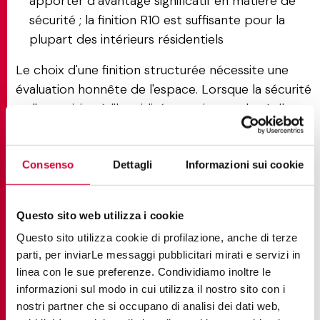
apporter d’avantage significatif en matière de
sécurité ; la finition R10 est suffisante pour la
plupart des intérieurs résidentiels
Le choix d'une finition structurée nécessite une
évaluation honnête de l'espace. Lorsque la sécurité
et l'exposition à l'humidité constituent de réelles
préoccupations, les compromis sont facilement
justifiés. Dans les espaces où le confort et le
raffinement visuel sont prioritaires, une texture
Consenso
Dettagli
Informazioni sui cookie
plus légère ou une finition alternative conviendra
mieux.
Questo sito web utilizza i cookie
Questo sito utilizza cookie di profilazione, anche di terze
Carrelage structuré vs autres
parti, per inviarLe messaggi pubblicitari mirati e servizi in
finitions
linea con le sue preferenze. Condividiamo inoltre le
informazioni sul modo in cui utilizza il nostro sito con i
nostri partner che si occupano di analisi dei dati web,
Pour choisir la bonne finition, il faut comprendre