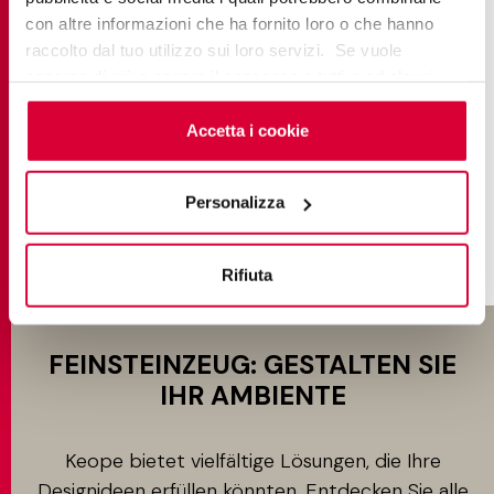
con altre informazioni che ha fornito loro o che hanno
ELEMENTS LUX
raccolto dal tuo utilizzo sui loro servizi. Se vuole
saperne di più o negare il consenso a tutti o ad alcuni
Classic Marble
cookie
clicchi qui
. Il consenso può essere espresso
cliccando sul tasto “Accetta i cookie”. Se non vuole i
Accetta i cookie
cookie di profilazione può negare il consenso sul tasto
FINDE MEHR
“Rifiuta".
Personalizza
Rifiuta
FEINSTEINZEUG: GESTALTEN SIE
IHR AMBIENTE
Keope bietet vielfältige Lösungen, die Ihre
Designideen erfüllen könnten. Entdecken Sie alle