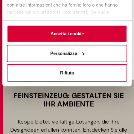
con altre informazioni che ha fornito loro o che hanno
ELEMENTS LUX
raccolto dal tuo utilizzo sui loro servizi. Se vuole
saperne di più o negare il consenso a tutti o ad alcuni
Classic Marble
cookie
clicchi qui
. Il consenso può essere espresso
cliccando sul tasto “Accetta i cookie”. Se non vuole i
Accetta i cookie
cookie di profilazione può negare il consenso sul tasto
FINDE MEHR
“Rifiuta".
Personalizza
Rifiuta
FEINSTEINZEUG: GESTALTEN SIE
IHR AMBIENTE
Keope bietet vielfältige Lösungen, die Ihre
Designideen erfüllen könnten. Entdecken Sie alle