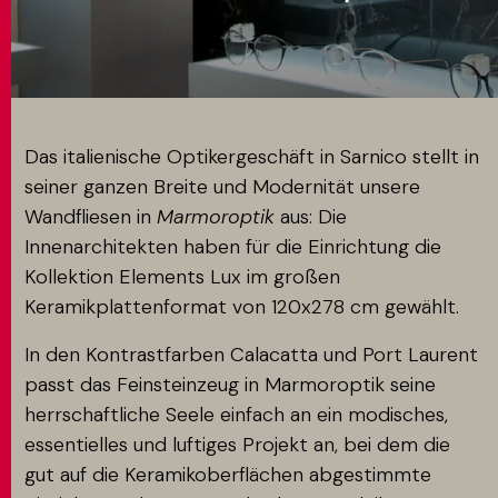
MATCH APP
SUCHEN
Das italienische Optikergeschäft in Sarnico stellt in
seiner ganzen Breite und Modernität unsere
Wandfliesen in
Marmoroptik
aus: Die
RESERVIERTER BEREICH
Innenarchitekten haben für die Einrichtung die
Kollektion Elements Lux im großen
Keramikplattenformat von 120x278 cm gewählt.
In den Kontrastfarben Calacatta und Port Laurent
passt das Feinsteinzeug in Marmoroptik seine
herrschaftliche Seele einfach an ein modisches,
essentielles und luftiges Projekt an, bei dem die
gut auf die Keramikoberflächen abgestimmte