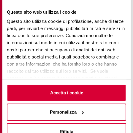
die Abfallmenge
Für alle Formate ideal, von den kleinsten bis zu
Questo sito web utilizza i cookie
den größten
Questo sito utilizza cookie di profilazione, anche di terze
Diagonale Verlegung: Ein Verschnitt von 15 % ist
parti, per inviarLe messaggi pubblicitari mirati e servizi in
erforderlich.
linea con le sue preferenze. Condividiamo inoltre le
informazioni sul modo in cui utilizza il nostro sito con i
In diesem Fall sind mehrere Schnitte
nostri partner che si occupano di analisi dei dati web,
erforderlich, insbesondere in den Ecken
pubblicità e social media i quali potrebbero combinarle
Der Abfall nimmt mit zunehmendem Format zu
con altre informazioni che ha fornito loro o che hanno
raccolto dal tuo utilizzo sui loro servizi. Se vuole
Fischgrätenverlegung: 18-20 % Verschnitt
saperne di più o negare il consenso a tutti o ad alcuni
Zahlreiche Schnitte sind erforderlich, um das
cookie
clicchi qui
. Il consenso può essere espresso
Muster zu erstellen
cliccando sul tasto “Accetta i cookie”. Se non vuole i
Accetta i cookie
cookie di profilazione può negare il consenso sul tasto
Besonders für kleine und mittlere Formate
“Rifiuta".
geeignet
Personalizza
Praktisches Beispiel einer Berechnung:
Rifiuta