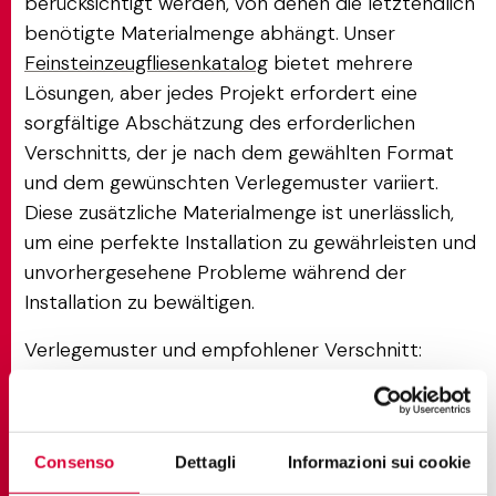
berücksichtigt werden, von denen die letztendlich
benötigte Materialmenge abhängt. Unser
Feinsteinzeugfliesenkatalog
bietet mehrere
Lösungen, aber jedes Projekt erfordert eine
sorgfältige Abschätzung des erforderlichen
Verschnitts, der je nach dem gewählten Format
und dem gewünschten Verlegemuster variiert.
Diese zusätzliche Materialmenge ist unerlässlich,
um eine perfekte Installation zu gewährleisten und
unvorhergesehene Probleme während der
Installation zu bewältigen.
Verlegemuster und empfohlener Verschnitt:
Standardverlegung (gerade): Ein Verschnitt von
10 % ist erforderlich.
Consenso
Dettagli
Informazioni sui cookie
Es ist die wirtschaftlichste Lösung in Bezug auf