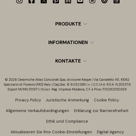
PRODUKTE
INFORMATIONEN
KONTAKTE
© 2026 Ceramiche Atlas Concorde Spa, divisione Keope | Via Canaletto 141, 41042
Spezzano di Fiorano (MO) Italy | Cap.Soc. € 6.032.000 i.v. | C.C.I.A.A. R.E.A. N.202376
Export M/MO 011971 | N.iscr. Reg. Imprese Modena, C.F. e P.Iva IT01282550365
Privacy Policy
Juristische Anmerkung
Cookie Policy
Allgemeine Verkaufsbedingungen
Erklärung zur Barrierefreiheit
Ethik und Compliance
Aktualisieren Sie Ihre Cookie-Einstellungen
Digital Agency