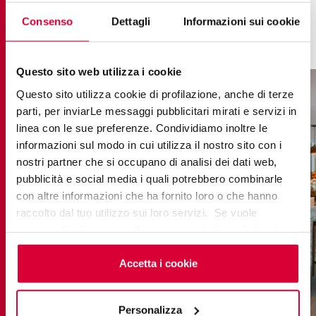
einer immersiven Erfahrung, die die Identität von
Hotels, Bars und Restaurants zu verstärken fähig
Consenso
Dettagli
Informazioni sui cookie
ist.
Questo sito web utilizza i cookie
Questo sito utilizza cookie di profilazione, anche di terze
parti, per inviarLe messaggi pubblicitari mirati e servizi in
linea con le sue preferenze. Condividiamo inoltre le
informazioni sul modo in cui utilizza il nostro sito con i
nostri partner che si occupano di analisi dei dati web,
pubblicità e social media i quali potrebbero combinarle
con altre informazioni che ha fornito loro o che hanno
raccolto dal tuo utilizzo sui loro servizi. Se vuole
saperne di più o negare il consenso a tutti o ad alcuni
cookie
clicchi qui
. Il consenso può essere espresso
cliccando sul tasto “Accetta i cookie”. Se non vuole i
Accetta i cookie
cookie di profilazione può negare il consenso sul tasto
“Rifiuta".
Personalizza