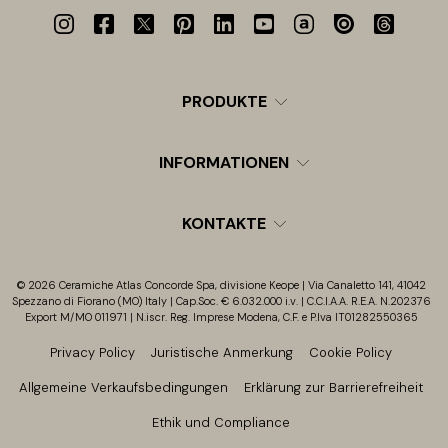
PRODUKTE
INFORMATIONEN
KONTAKTE
© 2026 Ceramiche Atlas Concorde Spa, divisione Keope | Via Canaletto 141, 41042
Spezzano di Fiorano (MO) Italy | Cap.Soc. € 6.032.000 i.v. | C.C.I.A.A. R.E.A. N.202376
Export M/MO 011971 | N.iscr. Reg. Imprese Modena, C.F. e P.Iva IT01282550365
Privacy Policy
Juristische Anmerkung
Cookie Policy
Allgemeine Verkaufsbedingungen
Erklärung zur Barrierefreiheit
Ethik und Compliance