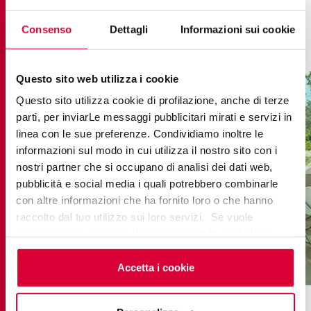
Consenso
Dettagli
Informazioni sui cookie
Questo sito web utilizza i cookie
Questo sito utilizza cookie di profilazione, anche di terze
parti, per inviarLe messaggi pubblicitari mirati e servizi in
linea con le sue preferenze. Condividiamo inoltre le
informazioni sul modo in cui utilizza il nostro sito con i
nostri partner che si occupano di analisi dei dati web,
pubblicità e social media i quali potrebbero combinarle
con altre informazioni che ha fornito loro o che hanno
raccolto dal tuo utilizzo sui loro servizi. Se vuole
saperne di più o negare il consenso a tutti o ad alcuni
cookie
clicchi qui
. Il consenso può essere espresso
percorsi extra pietra di barge
cliccando sul tasto “Accetta i cookie”. Se non vuole i
Accetta i cookie
cookie di profilazione può negare il consenso sul tasto
“Rifiuta".