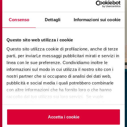
DEMANDE D'INFO
Consenso
Dettagli
Informazioni sui cookie
Questo sito web utilizza i cookie
Questo sito utilizza cookie di profilazione, anche di terze
parti, per inviarLe messaggi pubblicitari mirati e servizi in
linea con le sue preferenze. Condividiamo inoltre le
informazioni sul modo in cui utilizza il nostro sito con i
nostri partner che si occupano di analisi dei dati web,
pubblicità e social media i quali potrebbero combinarle
con altre informazioni che ha fornito loro o che hanno
raccolto dal tuo utilizzo sui loro servizi. Se vuole
saperne di più o negare il consenso a tutti o ad alcuni
cookie
clicchi qui
. Il consenso può essere espresso
cliccando sul tasto “Accetta i cookie”. Se non vuole i
Accetta i cookie
cookie di profilazione può negare il consenso sul tasto