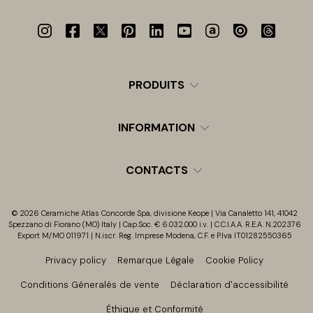
PRODUITS
INFORMATION
CONTACTS
© 2026 Ceramiche Atlas Concorde Spa, divisione Keope | Via Canaletto 141, 41042
Spezzano di Fiorano (MO) Italy | Cap.Soc. € 6.032.000 i.v. | C.C.I.A.A. R.E.A. N.202376
Export M/MO 011971 | N.iscr. Reg. Imprese Modena, C.F. e P.Iva IT01282550365
Privacy policy
Remarque Légale
Cookie Policy
Conditions Géneralés de vente
Déclaration d'accessibilité
Éthique et Conformité