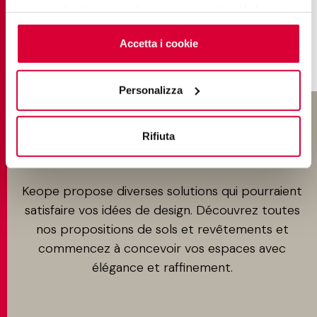
saperne di più o negare il consenso a tutti o ad alcuni
cookie
clicchi qui
. Il consenso può essere espresso
cliccando sul tasto “Accetta i cookie”. Se non vuole i
Accetta i cookie
cookie di profilazione può negare il consenso sul tasto
“Rifiuta".
Personalizza
GRÈS CÉRAME : CONCEVEZ
Rifiuta
VOTRE ESPACE
Keope propose diverses solutions qui pourraient
satisfaire vos idées de design. Découvrez toutes
nos propositions de sols et revêtements et
commencez à concevoir vos espaces avec
élégance et raffinement.