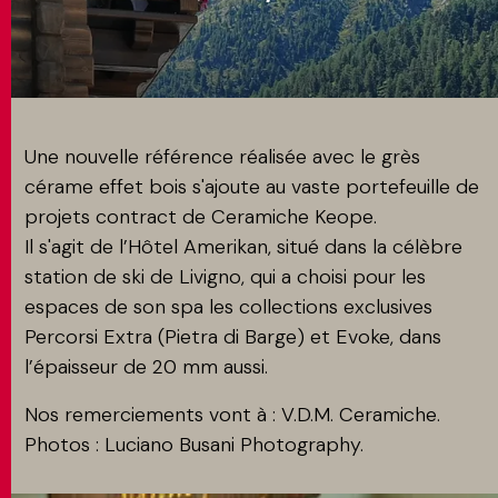
MATCH APP
RECHERCHE
Une nouvelle référence réalisée avec le grès
cérame effet bois s'ajoute au vaste portefeuille de
projets contract de Ceramiche Keope.
ESPACE RÉSERVÉ
Il s'agit de l’Hôtel Amerikan, situé dans la célèbre
station de ski de Livigno, qui a choisi pour les
espaces de son spa les collections exclusives
Percorsi Extra (Pietra di Barge) et Evoke, dans
l’épaisseur de 20 mm aussi.
Nos remerciements vont à : V.D.M. Ceramiche.
Photos : Luciano Busani Photography.