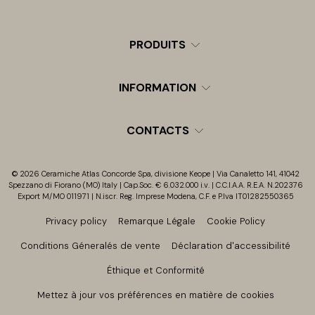
PRODUITS
INFORMATION
CONTACTS
© 2026 Ceramiche Atlas Concorde Spa, divisione Keope | Via Canaletto 141, 41042
Spezzano di Fiorano (MO) Italy | Cap.Soc. € 6.032.000 i.v. | C.C.I.A.A. R.E.A. N.202376
Export M/MO 011971 | N.iscr. Reg. Imprese Modena, C.F. e P.Iva IT01282550365
Privacy policy
Remarque Légale
Cookie Policy
Conditions Géneralés de vente
Déclaration d'accessibilité
Éthique et Conformité
Mettez à jour vos préférences en matière de cookies