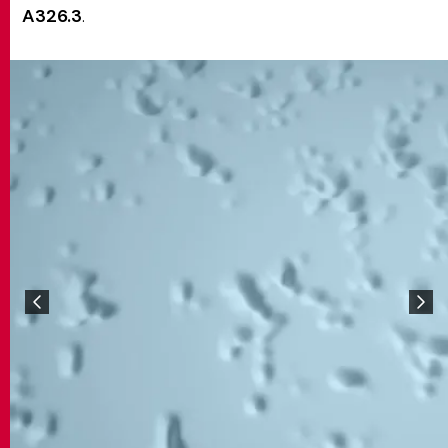
A326.3
.