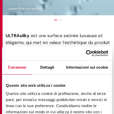
superficie ultrasilky
ULTRAsilky
est une surface satinée luxueuse et
élégante, qui met en valeur l’esthétique du produit
tout en offrant d’excellentes performances
techniques, telles que la facilité de nettoyage, la
résistance aux agents chimiques et un coefficient
Consenso
Dettagli
Informazioni sui cookie
de frottement dynamique élevé (DCOFwet >
0,42).
Questo sito web utilizza i cookie
Sensation tactile douce et veloutée
,
Questo sito utilizza cookie di profilazione, anche di terze
comparable à celle de la surface satinée
parti, per inviarLe messaggi pubblicitari mirati e servizi in
traditionnelle de Keope, associée à des
linea con le sue preferenze. Condividiamo inoltre le
performances techniques améliorées pour de
informazioni sul modo in cui utilizza il nostro sito con i